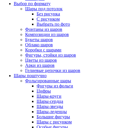
Выбор по формату
Шары под потолок
Без рисунка
С рисунком
Выбрать по фото
Фонтаны из шаров
Композиции из шаров
Букеты шаров
Облако шаров
Коробки с шарами
Фигуры, стойки из шаров
Цветы из шаров
Арки из шаров
Гелиевые цепочки из шаров
Шары поштучно
Фольгированные шары
Фигуры из фольги
Цифры
Шары-круги
Шары-сердца
Шары-звезды
Шары-леденцы
Большие фигуры
Шары с рисунком
Особые фигуры