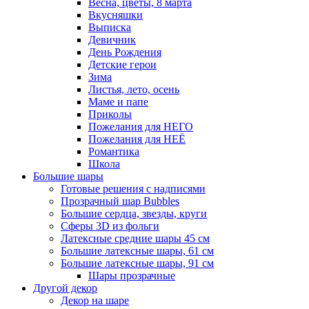
Весна, цветы, 8 марта
Вкусняшки
Выписка
Девичник
День Рождения
Детские герои
Зима
Листья, лето, осень
Маме и папе
Приколы
Пожелания для НЕГО
Пожелания для НЕЁ
Романтика
Школа
Большие шары
Готовые решения с надписями
Прозрачный шар Bubbles
Большие сердца, звезды, круги
Сферы 3D из фольги
Латексные средние шары 45 см
Большие латексные шары, 61 см
Большие латексные шары, 91 см
Шары прозрачные
Другой декор
Декор на шаре