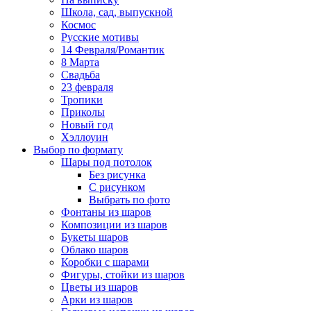
Школа, сад, выпускной
Космос
Русские мотивы
14 Февраля/Романтик
8 Марта
Свадьба
23 февраля
Тропики
Приколы
Новый год
Хэллоуин
Выбор по формату
Шары под потолок
Без рисунка
С рисунком
Выбрать по фото
Фонтаны из шаров
Композиции из шаров
Букеты шаров
Облако шаров
Коробки с шарами
Фигуры, стойки из шаров
Цветы из шаров
Арки из шаров