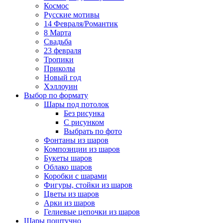
Космос
Русские мотивы
14 Февраля/Романтик
8 Марта
Свадьба
23 февраля
Тропики
Приколы
Новый год
Хэллоуин
Выбор по формату
Шары под потолок
Без рисунка
С рисунком
Выбрать по фото
Фонтаны из шаров
Композиции из шаров
Букеты шаров
Облако шаров
Коробки с шарами
Фигуры, стойки из шаров
Цветы из шаров
Арки из шаров
Гелиевые цепочки из шаров
Шары поштучно