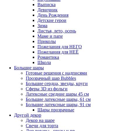
Выписка
Девичник
День Рождения
Детские герои
Зима
Листья, лето, осень
Маме и папе
Приколы
Пожелания для НЕГО
Пожелания для НЕЁ
Романтика
Школа
Большие шары
Готовые решения с надписями
Прозрачный шар Bubbles
Большие сердца, звезды, круги
Сферы 3D из фольги
Латексные средние шары 45 см
Большие латексные шары, 61 см
Большие латексные шары, 91 см
Шары прозрачные
Другой декор
Декор на шаре
Свечи для торта
Доп.товары - грузы и пр.