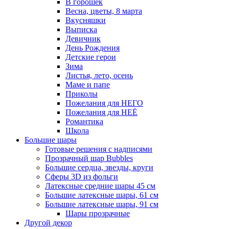
В горошек
Весна, цветы, 8 марта
Вкусняшки
Выписка
Девичник
День Рождения
Детские герои
Зима
Листья, лето, осень
Маме и папе
Приколы
Пожелания для НЕГО
Пожелания для НЕЁ
Романтика
Школа
Большие шары
Готовые решения с надписями
Прозрачный шар Bubbles
Большие сердца, звезды, круги
Сферы 3D из фольги
Латексные средние шары 45 см
Большие латексные шары, 61 см
Большие латексные шары, 91 см
Шары прозрачные
Другой декор