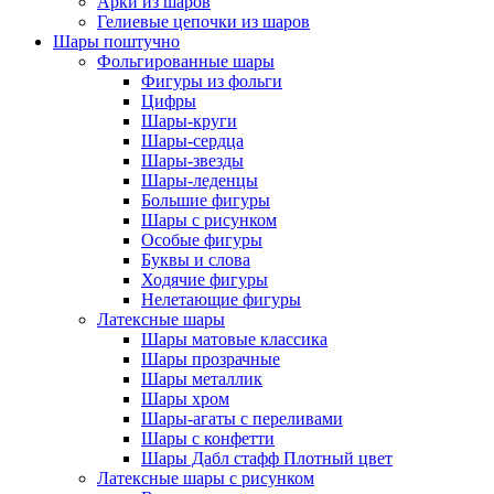
Арки из шаров
Гелиевые цепочки из шаров
Шары поштучно
Фольгированные шары
Фигуры из фольги
Цифры
Шары-круги
Шары-сердца
Шары-звезды
Шары-леденцы
Большие фигуры
Шары с рисунком
Особые фигуры
Буквы и слова
Ходячие фигуры
Нелетающие фигуры
Латексные шары
Шары матовые классика
Шары прозрачные
Шары металлик
Шары хром
Шары-агаты с переливами
Шары с конфетти
Шары Дабл стафф Плотный цвет
Латексные шары с рисунком