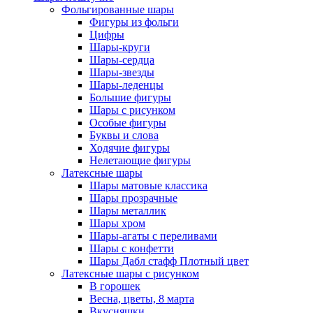
Фольгированные шары
Фигуры из фольги
Цифры
Шары-круги
Шары-сердца
Шары-звезды
Шары-леденцы
Большие фигуры
Шары с рисунком
Особые фигуры
Буквы и слова
Ходячие фигуры
Нелетающие фигуры
Латексные шары
Шары матовые классика
Шары прозрачные
Шары металлик
Шары хром
Шары-агаты с переливами
Шары с конфетти
Шары Дабл стафф Плотный цвет
Латексные шары с рисунком
В горошек
Весна, цветы, 8 марта
Вкусняшки