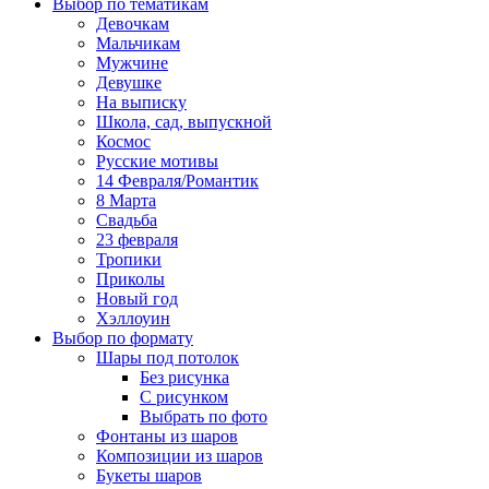
Выбор по тематикам
Девочкам
Мальчикам
Мужчине
Девушке
На выписку
Школа, сад, выпускной
Космос
Русские мотивы
14 Февраля/Романтик
8 Марта
Свадьба
23 февраля
Тропики
Приколы
Новый год
Хэллоуин
Выбор по формату
Шары под потолок
Без рисунка
С рисунком
Выбрать по фото
Фонтаны из шаров
Композиции из шаров
Букеты шаров