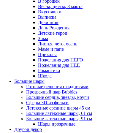
В горошек
Весна, цветы, 8 марта
Вкусняшки
Выписка
Девичник
День Рождения
Детские герои
Зима
Листья, лето, осень
Маме и папе
Приколы
Пожелания для НЕГО
Пожелания для НЕЁ
Романтика
Школа
Большие шары
Готовые решения с надписями
Прозрачный шар Bubbles
Большие сердца, звезды, круги
Сферы 3D из фольги
Латексные средние шары 45 см
Большие латексные шары, 61 см
Большие латексные шары, 91 см
Шары прозрачные
Другой декор