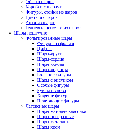
Облако шаров
Коробки с шарами
Фигуры, стойки из шаров
Цветы из шаров
Арки из шаров
Гелиевые цепочки из шаров
Шары поштучно
Фольгированные шары
Фигуры из фольги
Цифры
Шары-круги
Шары-сердца
Шары-звезды
Шары-леденцы
Большие фигуры
Шары с рисунком
Особые фигуры
Буквы и слова
Ходячие фигуры
Нелетающие фигуры
Латексные шары
Шары матовые классика
Шары прозрачные
Шары металлик
Шары хром