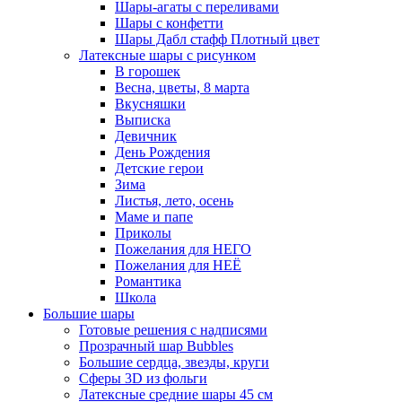
Шары-агаты с переливами
Шары с конфетти
Шары Дабл стафф Плотный цвет
Латексные шары с рисунком
В горошек
Весна, цветы, 8 марта
Вкусняшки
Выписка
Девичник
День Рождения
Детские герои
Зима
Листья, лето, осень
Маме и папе
Приколы
Пожелания для НЕГО
Пожелания для НЕЁ
Романтика
Школа
Большие шары
Готовые решения с надписями
Прозрачный шар Bubbles
Большие сердца, звезды, круги
Сферы 3D из фольги
Латексные средние шары 45 см