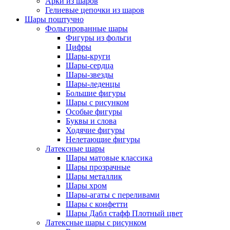
Арки из шаров
Гелиевые цепочки из шаров
Шары поштучно
Фольгированные шары
Фигуры из фольги
Цифры
Шары-круги
Шары-сердца
Шары-звезды
Шары-леденцы
Большие фигуры
Шары с рисунком
Особые фигуры
Буквы и слова
Ходячие фигуры
Нелетающие фигуры
Латексные шары
Шары матовые классика
Шары прозрачные
Шары металлик
Шары хром
Шары-агаты с переливами
Шары с конфетти
Шары Дабл стафф Плотный цвет
Латексные шары с рисунком