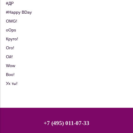
#ДР
#Happy BDay
OMG!
oOps
Круто!
Ого!
Ой!
Wow
Boo!
Ух ты!
+7 (495) 011-07-33