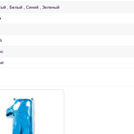
тый
Белый
Синий
Зеленый
м
й
кс
oat