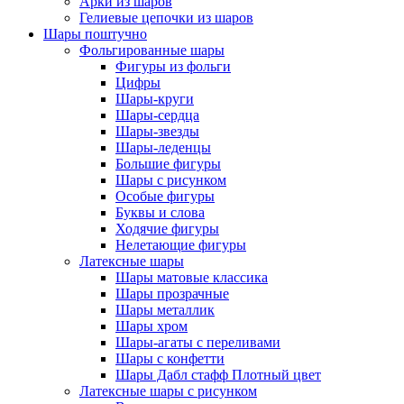
Арки из шаров
Гелиевые цепочки из шаров
Шары поштучно
Фольгированные шары
Фигуры из фольги
Цифры
Шары-круги
Шары-сердца
Шары-звезды
Шары-леденцы
Большие фигуры
Шары с рисунком
Особые фигуры
Буквы и слова
Ходячие фигуры
Нелетающие фигуры
Латексные шары
Шары матовые классика
Шары прозрачные
Шары металлик
Шары хром
Шары-агаты с переливами
Шары с конфетти
Шары Дабл стафф Плотный цвет
Латексные шары с рисунком