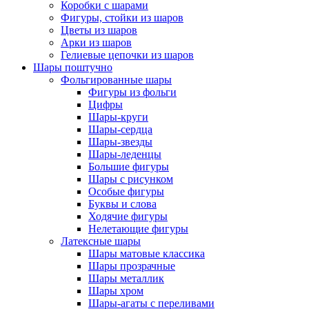
Коробки с шарами
Фигуры, стойки из шаров
Цветы из шаров
Арки из шаров
Гелиевые цепочки из шаров
Шары поштучно
Фольгированные шары
Фигуры из фольги
Цифры
Шары-круги
Шары-сердца
Шары-звезды
Шары-леденцы
Большие фигуры
Шары с рисунком
Особые фигуры
Буквы и слова
Ходячие фигуры
Нелетающие фигуры
Латексные шары
Шары матовые классика
Шары прозрачные
Шары металлик
Шары хром
Шары-агаты с переливами