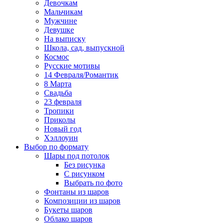
Девочкам
Мальчикам
Мужчине
Девушке
На выписку
Школа, сад, выпускной
Космос
Русские мотивы
14 Февраля/Романтик
8 Марта
Свадьба
23 февраля
Тропики
Приколы
Новый год
Хэллоуин
Выбор по формату
Шары под потолок
Без рисунка
С рисунком
Выбрать по фото
Фонтаны из шаров
Композиции из шаров
Букеты шаров
Облако шаров