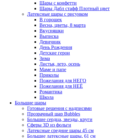
Шары с конфетти
Шары Дабл стафф Плотный цвет
Латексные шары с рисунком
В горошек
Весна, цветы, 8 марта
Вкусняшки
Выписка
Девичник
День Рождения
Детские герои
Зима
Листья, лето, осень
Маме и папе
Приколы
Пожелания для НЕГО
Пожелания для НЕЁ
Романтика
Школа
Большие шары
Готовые решения с надписями
Прозрачный шар Bubbles
Большие сердца, звезды, круги
Сферы 3D из фольги
Латексные средние шары 45 см
Большие латексные шары, 61 см