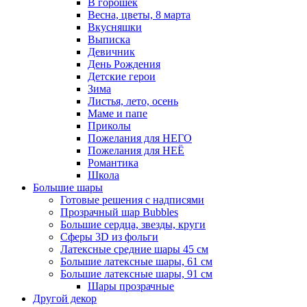
В горошек
Весна, цветы, 8 марта
Вкусняшки
Выписка
Девичник
День Рождения
Детские герои
Зима
Листья, лето, осень
Маме и папе
Приколы
Пожелания для НЕГО
Пожелания для НЕЁ
Романтика
Школа
Большие шары
Готовые решения с надписями
Прозрачный шар Bubbles
Большие сердца, звезды, круги
Сферы 3D из фольги
Латексные средние шары 45 см
Большие латексные шары, 61 см
Большие латексные шары, 91 см
Шары прозрачные
Другой декор