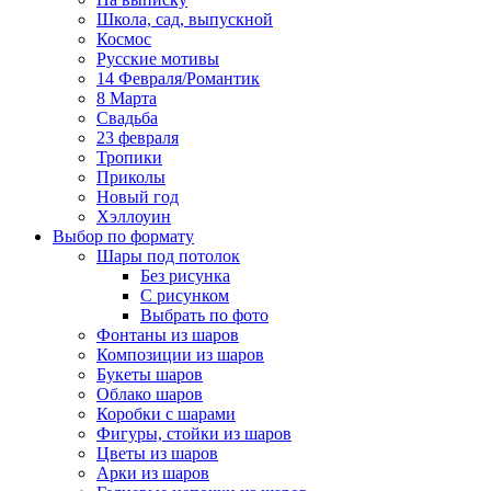
Школа, сад, выпускной
Космос
Русские мотивы
14 Февраля/Романтик
8 Марта
Свадьба
23 февраля
Тропики
Приколы
Новый год
Хэллоуин
Выбор по формату
Шары под потолок
Без рисунка
С рисунком
Выбрать по фото
Фонтаны из шаров
Композиции из шаров
Букеты шаров
Облако шаров
Коробки с шарами
Фигуры, стойки из шаров
Цветы из шаров
Арки из шаров