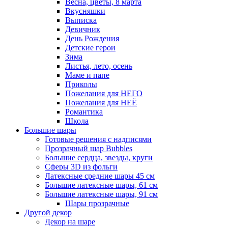
Весна, цветы, 8 марта
Вкусняшки
Выписка
Девичник
День Рождения
Детские герои
Зима
Листья, лето, осень
Маме и папе
Приколы
Пожелания для НЕГО
Пожелания для НЕЁ
Романтика
Школа
Большие шары
Готовые решения с надписями
Прозрачный шар Bubbles
Большие сердца, звезды, круги
Сферы 3D из фольги
Латексные средние шары 45 см
Большие латексные шары, 61 см
Большие латексные шары, 91 см
Шары прозрачные
Другой декор
Декор на шаре