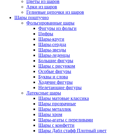
Цветы из шаров
Арки из шаров
Гелиевые цепочки из шаров
Шары поштучно
Фольгированные шары
Фигуры из фольги
Цифры
Шары-круги
Шары-сердца
Шары-звезды
Шары-леденцы
Большие фигуры
Шары с рисунком
Особые фигуры
Буквы и слова
Ходячие фигуры
Нелетающие фигуры
Латексные шары
Шары матовые классика
Шары прозрачные
Шары металлик
Шары хром
Шары-агаты с переливами
Шары с конфетти
Шары Дабл стафф Плотный цвет