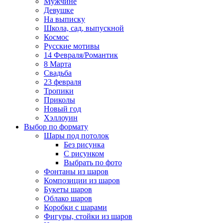
Мужчине
Девушке
На выписку
Школа, сад, выпускной
Космос
Русские мотивы
14 Февраля/Романтик
8 Марта
Свадьба
23 февраля
Тропики
Приколы
Новый год
Хэллоуин
Выбор по формату
Шары под потолок
Без рисунка
С рисунком
Выбрать по фото
Фонтаны из шаров
Композиции из шаров
Букеты шаров
Облако шаров
Коробки с шарами
Фигуры, стойки из шаров