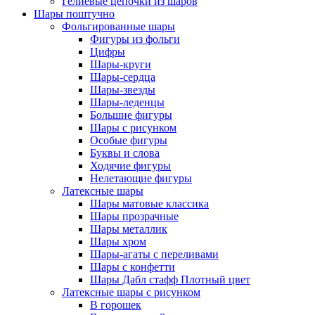
Гелиевые цепочки из шаров
Шары поштучно
Фольгированные шары
Фигуры из фольги
Цифры
Шары-круги
Шары-сердца
Шары-звезды
Шары-леденцы
Большие фигуры
Шары с рисунком
Особые фигуры
Буквы и слова
Ходячие фигуры
Нелетающие фигуры
Латексные шары
Шары матовые классика
Шары прозрачные
Шары металлик
Шары хром
Шары-агаты с переливами
Шары с конфетти
Шары Дабл стафф Плотный цвет
Латексные шары с рисунком
В горошек