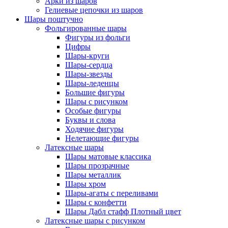
Арки из шаров
Гелиевые цепочки из шаров
Шары поштучно
Фольгированные шары
Фигуры из фольги
Цифры
Шары-круги
Шары-сердца
Шары-звезды
Шары-леденцы
Большие фигуры
Шары с рисунком
Особые фигуры
Буквы и слова
Ходячие фигуры
Нелетающие фигуры
Латексные шары
Шары матовые классика
Шары прозрачные
Шары металлик
Шары хром
Шары-агаты с переливами
Шары с конфетти
Шары Дабл стафф Плотный цвет
Латексные шары с рисунком