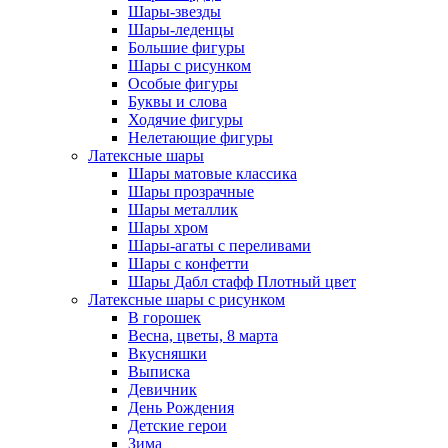
Шары-звезды
Шары-леденцы
Большие фигуры
Шары с рисунком
Особые фигуры
Буквы и слова
Ходячие фигуры
Нелетающие фигуры
Латексные шары
Шары матовые классика
Шары прозрачные
Шары металлик
Шары хром
Шары-агаты с переливами
Шары с конфетти
Шары Дабл стафф Плотный цвет
Латексные шары с рисунком
В горошек
Весна, цветы, 8 марта
Вкусняшки
Выписка
Девичник
День Рождения
Детские герои
Зима