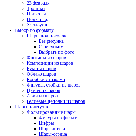
23 февраля
Тропики
Приколы
Новый год
Хэллоуин
Выбор по формату
Шары под потолок
Без рисунка
С рисунком
Выбрать по фото
Фонтаны из шаров
Композиции из шаров
Букеты шаров
Облако шаров
Коробки с шарами
Фигуры, стойки из шаров
Цветы из шаров
Арки из шаров
Гелиевые цепочки из шаров
Шары поштучно
Фольгированные шары
Фигуры из фольги
Цифры
Шары-круги
Шары-сердца