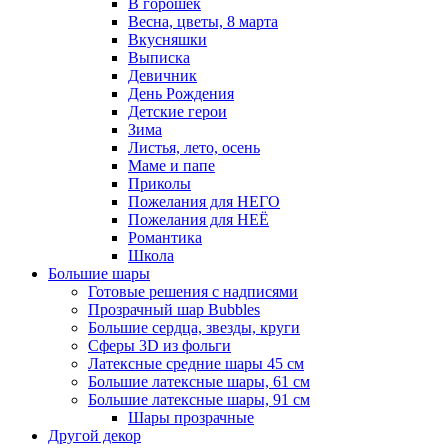
В горошек
Весна, цветы, 8 марта
Вкусняшки
Выписка
Девичник
День Рождения
Детские герои
Зима
Листья, лето, осень
Маме и папе
Приколы
Пожелания для НЕГО
Пожелания для НЕЁ
Романтика
Школа
Большие шары
Готовые решения с надписями
Прозрачный шар Bubbles
Большие сердца, звезды, круги
Сферы 3D из фольги
Латексные средние шары 45 см
Большие латексные шары, 61 см
Большие латексные шары, 91 см
Шары прозрачные
Другой декор