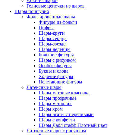
Арки из шаров
Гелиевые цепочки из шаров
Шары поштучно
Фольгированные шары
Фигуры из фольги
Цифры
Шары-круги
Шары-сердца
Шары-звезды
Шары-леденцы
Большие фигуры
Шары с рисунком
Особые фигуры
Буквы и слова
Ходячие фигуры
Нелетающие фигуры
Латексные шары
Шары матовые классика
Шары прозрачные
Шары металлик
Шары хром
Шары-агаты с переливами
Шары с конфетти
Шары Дабл стафф Плотный цвет
Латексные шары с рисунком