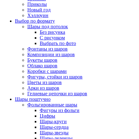
Приколы
Новый год
Хэллоуин
Выбор по формату
Шары под потолок
Без рисунка
С рисунком
Выбрать по фото
Фонтаны из шаров
Композиции из шаров
Букеты шаров
Облако шаров
Коробки с шарами
Фигуры, стойки из шаров
Цветы из шаров
Арки из шаров
Гелиевые цепочки из шаров
Шары поштучно
Фольгированные шары
Фигуры из фольги
Цифры
Шары-круги
Шары-сердца
Шары-звезды
Шары-леденцы