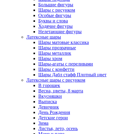
Большие фигуры
Шары с рисунком
Особые фигуры
Буквы и слова
Ходячие фигуры
Нелетающие фигуры
Латексные шары
Шары матовые классика
Шары прозрачные
Шары металлик
Шары хром
Шары-агаты с переливами
Шары с конфетти
Шары Дабл стафф Плотный цвет
Латексные шары с рисунком
В горошек
Весна, цветы, 8 марта
Вкусняшки
Выписка
Девичник
День Рождения
Детские герои
Зима
Листья, лето, осень
Маме и папе