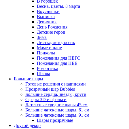
В горошек
Весна, цветы, 8 марта
Вкусняшки
Выписка
Девичник
День Рождения
Детские герои
Зима
Листья, лето, осень
Маме и папе
Приколы
Пожелания для НЕГО
Пожелания для НЕЁ
Романтика
Школа
Большие шары
Готовые решения с надписями
Прозрачный шар Bubbles
Большие сердца, звезды, круги
Сферы 3D из фольги
Латексные средние шары 45 см
Большие латексные шары, 61 см
Большие латексные шары, 91 см
Шары прозрачные
Другой декор