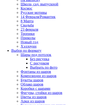
Школа, сад, выпускной
Космос
Русские мотивы
14 Февраля/Романтик
8 Марта
Свадьба
23 февраля
Тропики
Приколы
Новый год
Хэллоуин
Выбор по формату
Шары под потолок
Без рисунка
С рисунком
Выбрать по фото
Фонтаны из шаров
Композиции из шаров
Букеты шаров
Облако шаров
Коробки с шарами
Фигуры, стойки из шаров
Цветы из шаров
Арки из шаров