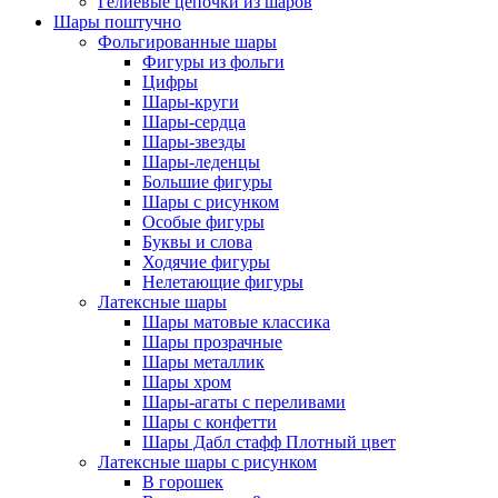
Гелиевые цепочки из шаров
Шары поштучно
Фольгированные шары
Фигуры из фольги
Цифры
Шары-круги
Шары-сердца
Шары-звезды
Шары-леденцы
Большие фигуры
Шары с рисунком
Особые фигуры
Буквы и слова
Ходячие фигуры
Нелетающие фигуры
Латексные шары
Шары матовые классика
Шары прозрачные
Шары металлик
Шары хром
Шары-агаты с переливами
Шары с конфетти
Шары Дабл стафф Плотный цвет
Латексные шары с рисунком
В горошек