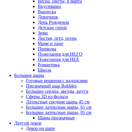
Весна, цветы, 8 марта
Вкусняшки
Выписка
Девичник
День Рождения
Детские герои
Зима
Листья, лето, осень
Маме и папе
Приколы
Пожелания для НЕГО
Пожелания для НЕЁ
Романтика
Школа
Большие шары
Готовые решения с надписями
Прозрачный шар Bubbles
Большие сердца, звезды, круги
Сферы 3D из фольги
Латексные средние шары 45 см
Большие латексные шары, 61 см
Большие латексные шары, 91 см
Шары прозрачные
Другой декор
Декор на шаре