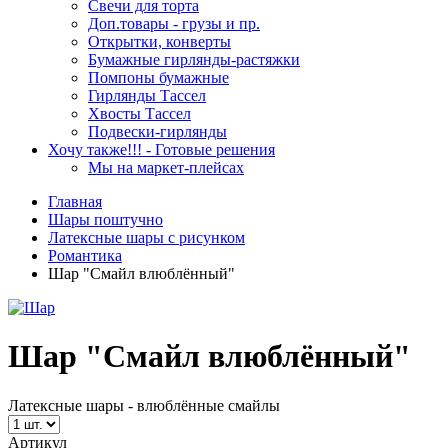
Свечи для торта
Доп.товары - грузы и пр.
Открытки, конверты
Бумажные гирлянды-растяжки
Помпоны бумажные
Гирлянды Тассел
Хвосты Тассел
Подвески-гирлянды
Хочу также!!! - Готовые решения
Мы на маркет-плейсах
Главная
Шары поштучно
Латексные шары с рисунком
Романтика
Шар "Смайл влюблённый"
Шар "Смайл влюблённый"
Латексные шары - влюблённые смайлы
Артикул