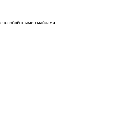
в с влюблёнными смайлами