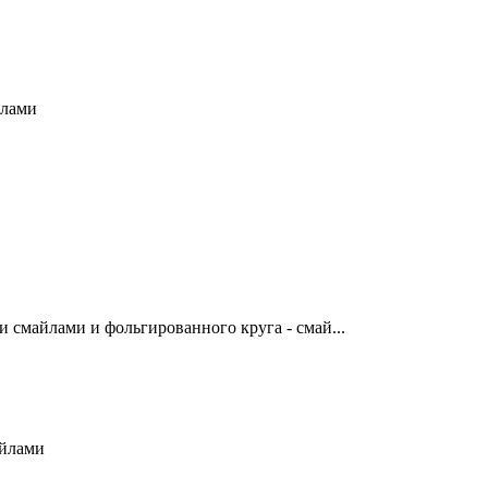
йлами
смайлами и фольгированного круга - смай...
айлами