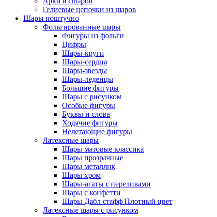
Арки из шаров
Гелиевые цепочки из шаров
Шары поштучно
Фольгированные шары
Фигуры из фольги
Цифры
Шары-круги
Шары-сердца
Шары-звезды
Шары-леденцы
Большие фигуры
Шары с рисунком
Особые фигуры
Буквы и слова
Ходячие фигуры
Нелетающие фигуры
Латексные шары
Шары матовые классика
Шары прозрачные
Шары металлик
Шары хром
Шары-агаты с переливами
Шары с конфетти
Шары Дабл стафф Плотный цвет
Латексные шары с рисунком