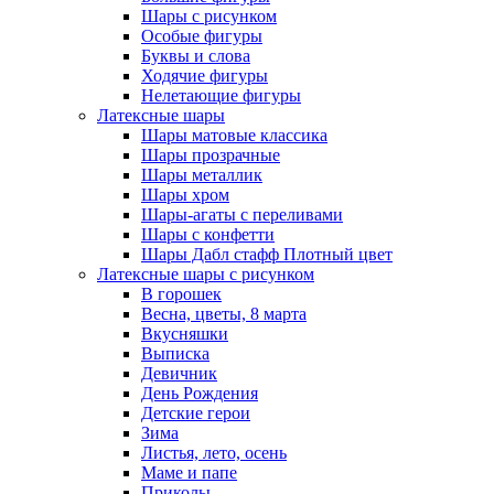
Шары с рисунком
Особые фигуры
Буквы и слова
Ходячие фигуры
Нелетающие фигуры
Латексные шары
Шары матовые классика
Шары прозрачные
Шары металлик
Шары хром
Шары-агаты с переливами
Шары с конфетти
Шары Дабл стафф Плотный цвет
Латексные шары с рисунком
В горошек
Весна, цветы, 8 марта
Вкусняшки
Выписка
Девичник
День Рождения
Детские герои
Зима
Листья, лето, осень
Маме и папе
Приколы