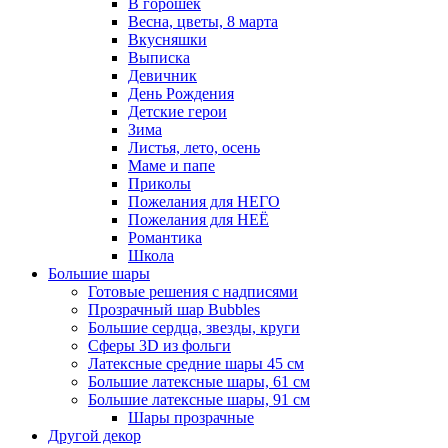
В горошек
Весна, цветы, 8 марта
Вкусняшки
Выписка
Девичник
День Рождения
Детские герои
Зима
Листья, лето, осень
Маме и папе
Приколы
Пожелания для НЕГО
Пожелания для НЕЁ
Романтика
Школа
Большие шары
Готовые решения с надписями
Прозрачный шар Bubbles
Большие сердца, звезды, круги
Сферы 3D из фольги
Латексные средние шары 45 см
Большие латексные шары, 61 см
Большие латексные шары, 91 см
Шары прозрачные
Другой декор