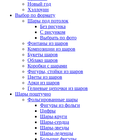
Новый год
Хэллоуин
Выбор по формату
Шары под потолок
Без рисунка
С рисунком
Выбрать по фото
Фонтаны из шаров
Композиции из шаров
Букеты шаров
Облако шаров
Коробки с шарами
Фигуры, стойки из шаров
Цветы из шаров
Арки из шаров
Гелиевые цепочки из шаров
Шары поштучно
Фольгированные шары
Фигуры из фольги
Цифры
Шары-круги
Шары-сердца
Шары-звезды
Шары-леденцы
Большие фигуры