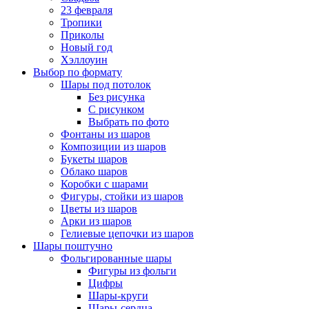
23 февраля
Тропики
Приколы
Новый год
Хэллоуин
Выбор по формату
Шары под потолок
Без рисунка
С рисунком
Выбрать по фото
Фонтаны из шаров
Композиции из шаров
Букеты шаров
Облако шаров
Коробки с шарами
Фигуры, стойки из шаров
Цветы из шаров
Арки из шаров
Гелиевые цепочки из шаров
Шары поштучно
Фольгированные шары
Фигуры из фольги
Цифры
Шары-круги
Шары-сердца