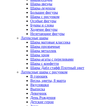
Шары-звезды
Шары-леденцы
Большие фигуры
Шары с рисунком
Особые фигуры
Буквы и слова
Ходячие фигуры
Нелетающие фигуры
Латексные шары
Шары матовые классика
Шары прозрачные
Шары металлик
Шары хром
Шары-агаты с переливами
Шары с конфетти
Шары Дабл стафф Плотный цвет
Латексные шары с рисунком
В горошек
Весна, цветы, 8 марта
Вкусняшки
Выписка
Девичник
День Рождения
Детские герои