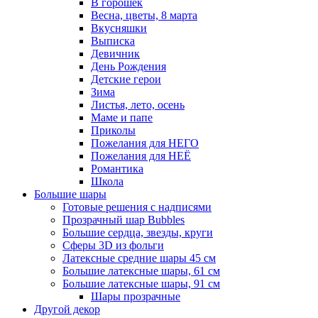
В горошек
Весна, цветы, 8 марта
Вкусняшки
Выписка
Девичник
День Рождения
Детские герои
Зима
Листья, лето, осень
Маме и папе
Приколы
Пожелания для НЕГО
Пожелания для НЕЁ
Романтика
Школа
Большие шары
Готовые решения с надписями
Прозрачный шар Bubbles
Большие сердца, звезды, круги
Сферы 3D из фольги
Латексные средние шары 45 см
Большие латексные шары, 61 см
Большие латексные шары, 91 см
Шары прозрачные
Другой декор