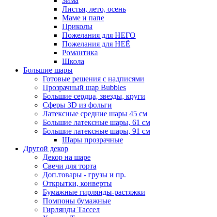
Зима
Листья, лето, осень
Маме и папе
Приколы
Пожелания для НЕГО
Пожелания для НЕЁ
Романтика
Школа
Большие шары
Готовые решения с надписями
Прозрачный шар Bubbles
Большие сердца, звезды, круги
Сферы 3D из фольги
Латексные средние шары 45 см
Большие латексные шары, 61 см
Большие латексные шары, 91 см
Шары прозрачные
Другой декор
Декор на шаре
Свечи для торта
Доп.товары - грузы и пр.
Открытки, конверты
Бумажные гирлянды-растяжки
Помпоны бумажные
Гирлянды Тассел