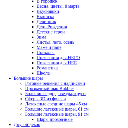
В горошек
Весна, цветы, 8 марта
Вкусняшки
Выписка
Девичник
День Рождения
Детские герои
Зима
Листья, лето, осень
Маме и папе
Приколы
Пожелания для НЕГО
Пожелания для НЕЁ
Романтика
Школа
Большие шары
Готовые решения с надписями
Прозрачный шар Bubbles
Большие сердца, звезды, круги
Сферы 3D из фольги
Латексные средние шары 45 см
Большие латексные шары, 61 см
Большие латексные шары, 91 см
Шары прозрачные
Другой декор