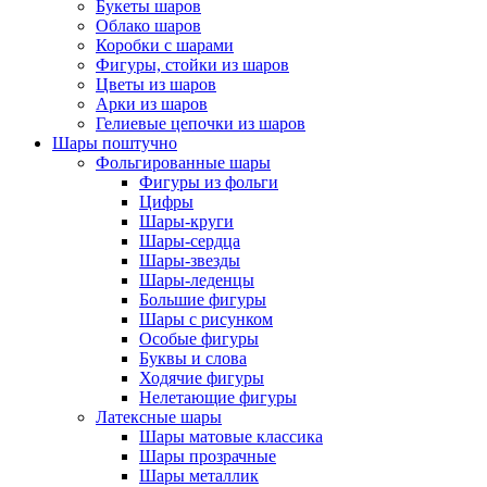
Букеты шаров
Облако шаров
Коробки с шарами
Фигуры, стойки из шаров
Цветы из шаров
Арки из шаров
Гелиевые цепочки из шаров
Шары поштучно
Фольгированные шары
Фигуры из фольги
Цифры
Шары-круги
Шары-сердца
Шары-звезды
Шары-леденцы
Большие фигуры
Шары с рисунком
Особые фигуры
Буквы и слова
Ходячие фигуры
Нелетающие фигуры
Латексные шары
Шары матовые классика
Шары прозрачные
Шары металлик