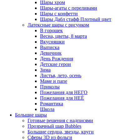
Шары хром
Шары-агаты с переливами
Шары с конфетти
Шары Дабл стафф Плотный цвет
Латексные шары с рисунком
В горошек
Весна, цветы, 8 марта
Вкусняшки
Выписка
Девичник
День Рождения
Детские герои
Зима
Листья, лето, осень
Маме и папе
Приколы
Пожелания для НЕГО
Пожелания для НЕЁ
Романтика
Школа
Большие шары
Готовые решения с надписями
Прозрачный шар Bubbles
Большие сердца, звезды, круги
Сферы 3D из фольги