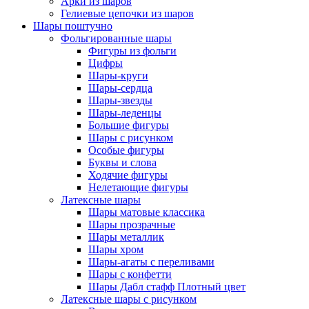
Арки из шаров
Гелиевые цепочки из шаров
Шары поштучно
Фольгированные шары
Фигуры из фольги
Цифры
Шары-круги
Шары-сердца
Шары-звезды
Шары-леденцы
Большие фигуры
Шары с рисунком
Особые фигуры
Буквы и слова
Ходячие фигуры
Нелетающие фигуры
Латексные шары
Шары матовые классика
Шары прозрачные
Шары металлик
Шары хром
Шары-агаты с переливами
Шары с конфетти
Шары Дабл стафф Плотный цвет
Латексные шары с рисунком