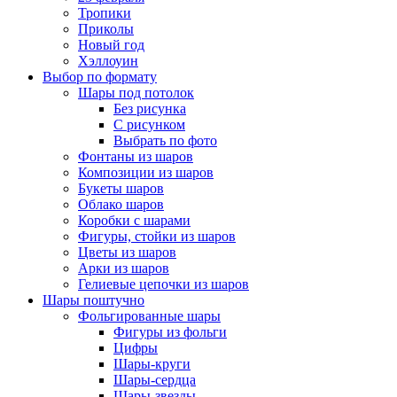
Тропики
Приколы
Новый год
Хэллоуин
Выбор по формату
Шары под потолок
Без рисунка
С рисунком
Выбрать по фото
Фонтаны из шаров
Композиции из шаров
Букеты шаров
Облако шаров
Коробки с шарами
Фигуры, стойки из шаров
Цветы из шаров
Арки из шаров
Гелиевые цепочки из шаров
Шары поштучно
Фольгированные шары
Фигуры из фольги
Цифры
Шары-круги
Шары-сердца
Шары-звезды