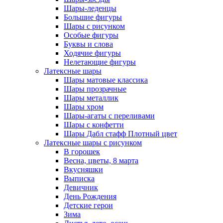
Шары-леденцы
Большие фигуры
Шары с рисунком
Особые фигуры
Буквы и слова
Ходячие фигуры
Нелетающие фигуры
Латексные шары
Шары матовые классика
Шары прозрачные
Шары металлик
Шары хром
Шары-агаты с переливами
Шары с конфетти
Шары Дабл стафф Плотный цвет
Латексные шары с рисунком
В горошек
Весна, цветы, 8 марта
Вкусняшки
Выписка
Девичник
День Рождения
Детские герои
Зима