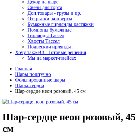
Декор на шаре
Свечи для торта
Доп.товары - грузы и пр.
Открытки, конверты
Бумажные гирлянды-растяжки
Помпоны бумажные
Гирлянды Тассел
Хвосты Тассел
Подвески-гирлянды
Хочу также!!! - Готовые решения
Мы на маркет-плейсах
Главная
Шары поштучно
Фольгированные шары
Шары-сердца
Шар-сердце неон розовый, 45 см
Шар-сердце неон розовый, 45
см