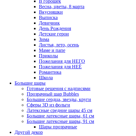
В горошек
Весна, цветы, 8 марта
Вкусняшки
Выписка
Девичник
День Рождения
Детские герои
Зима
Листья, лето, осень
Маме и папе
Приколы
Пожелания для НЕГО
Пожелания для НЕЁ
Романтика
Школа
Большие шары
Готовые решения с надписями
Прозрачный шар Bubbles
Большие сердца, звезды, круги
Сферы 3D из фольги
Латексные средние шары 45 см
Большие латексные шары, 61 см
Большие латексные шары, 91 см
Шары прозрачные
Другой декор