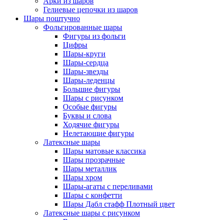
Арки из шаров
Гелиевые цепочки из шаров
Шары поштучно
Фольгированные шары
Фигуры из фольги
Цифры
Шары-круги
Шары-сердца
Шары-звезды
Шары-леденцы
Большие фигуры
Шары с рисунком
Особые фигуры
Буквы и слова
Ходячие фигуры
Нелетающие фигуры
Латексные шары
Шары матовые классика
Шары прозрачные
Шары металлик
Шары хром
Шары-агаты с переливами
Шары с конфетти
Шары Дабл стафф Плотный цвет
Латексные шары с рисунком