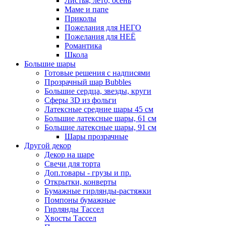
Листья, лето, осень
Маме и папе
Приколы
Пожелания для НЕГО
Пожелания для НЕЁ
Романтика
Школа
Большие шары
Готовые решения с надписями
Прозрачный шар Bubbles
Большие сердца, звезды, круги
Сферы 3D из фольги
Латексные средние шары 45 см
Большие латексные шары, 61 см
Большие латексные шары, 91 см
Шары прозрачные
Другой декор
Декор на шаре
Свечи для торта
Доп.товары - грузы и пр.
Открытки, конверты
Бумажные гирлянды-растяжки
Помпоны бумажные
Гирлянды Тассел
Хвосты Тассел