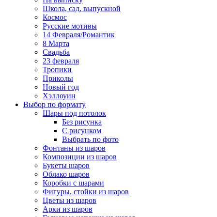
Школа, сад, выпускной
Космос
Русские мотивы
14 Февраля/Романтик
8 Марта
Свадьба
23 февраля
Тропики
Приколы
Новый год
Хэллоуин
Выбор по формату
Шары под потолок
Без рисунка
С рисунком
Выбрать по фото
Фонтаны из шаров
Композиции из шаров
Букеты шаров
Облако шаров
Коробки с шарами
Фигуры, стойки из шаров
Цветы из шаров
Арки из шаров