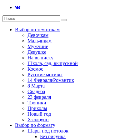
Выбор по тематикам
Девочкам
Мальчикам
Мужчине
Девушке
На выписку
Школа, сад, выпускной
Космос
Русские мотивы
14 Февраля/Романтик
8 Марта
Свадьба
23 февраля
Тропики
Приколы
Новый год
Хэллоуин
Выбор по формату
Шары под потолок
Без рисунка