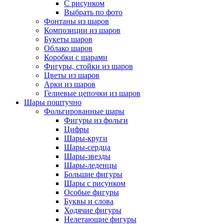
С рисунком
Выбрать по фото
Фонтаны из шаров
Композиции из шаров
Букеты шаров
Облако шаров
Коробки с шарами
Фигуры, стойки из шаров
Цветы из шаров
Арки из шаров
Гелиевые цепочки из шаров
Шары поштучно
Фольгированные шары
Фигуры из фольги
Цифры
Шары-круги
Шары-сердца
Шары-звезды
Шары-леденцы
Большие фигуры
Шары с рисунком
Особые фигуры
Буквы и слова
Ходячие фигуры
Нелетающие фигуры