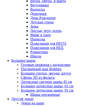
Весна, цветы, 8 марта
Вкусняшки
Выписка
Девичник
День Рождения
Детские герои
Зима
Листья, лето, осень
Маме и папе
Приколы
Пожелания для НЕГО
Пожелания для НЕЁ
Романтика
Школа
Большие шары
Готовые решения с надписями
Прозрачный шар Bubbles
Большие сердца, звезды, круги
Сферы 3D из фольги
Латексные средние шары 45 см
Большие латексные шары, 61 см
Большие латексные шары, 91 см
Шары прозрачные
Другой декор
Декор на шаре