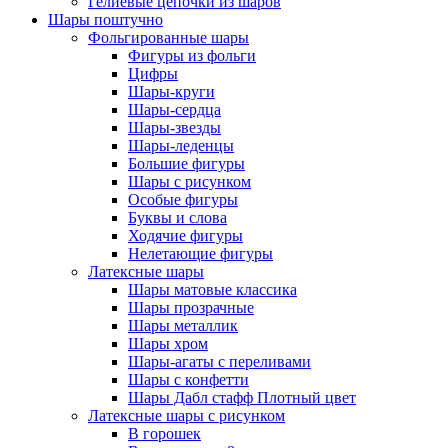
Гелиевые цепочки из шаров
Шары поштучно
Фольгированные шары
Фигуры из фольги
Цифры
Шары-круги
Шары-сердца
Шары-звезды
Шары-леденцы
Большие фигуры
Шары с рисунком
Особые фигуры
Буквы и слова
Ходячие фигуры
Нелетающие фигуры
Латексные шары
Шары матовые классика
Шары прозрачные
Шары металлик
Шары хром
Шары-агаты с переливами
Шары с конфетти
Шары Дабл стафф Плотный цвет
Латексные шары с рисунком
В горошек