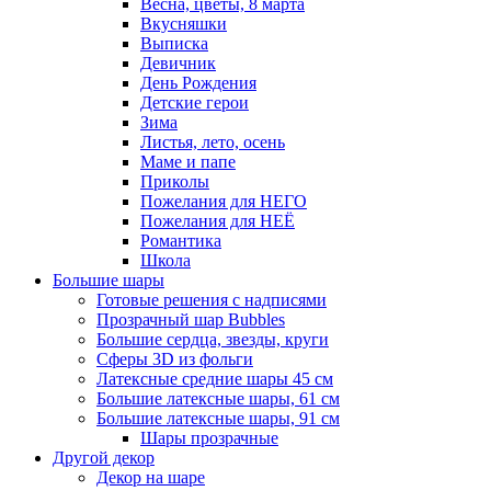
Весна, цветы, 8 марта
Вкусняшки
Выписка
Девичник
День Рождения
Детские герои
Зима
Листья, лето, осень
Маме и папе
Приколы
Пожелания для НЕГО
Пожелания для НЕЁ
Романтика
Школа
Большие шары
Готовые решения с надписями
Прозрачный шар Bubbles
Большие сердца, звезды, круги
Сферы 3D из фольги
Латексные средние шары 45 см
Большие латексные шары, 61 см
Большие латексные шары, 91 см
Шары прозрачные
Другой декор
Декор на шаре