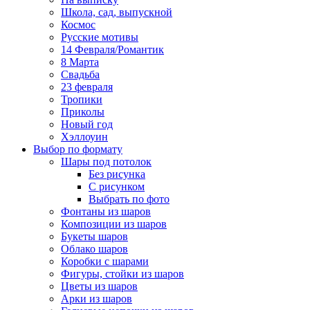
Школа, сад, выпускной
Космос
Русские мотивы
14 Февраля/Романтик
8 Марта
Свадьба
23 февраля
Тропики
Приколы
Новый год
Хэллоуин
Выбор по формату
Шары под потолок
Без рисунка
С рисунком
Выбрать по фото
Фонтаны из шаров
Композиции из шаров
Букеты шаров
Облако шаров
Коробки с шарами
Фигуры, стойки из шаров
Цветы из шаров
Арки из шаров