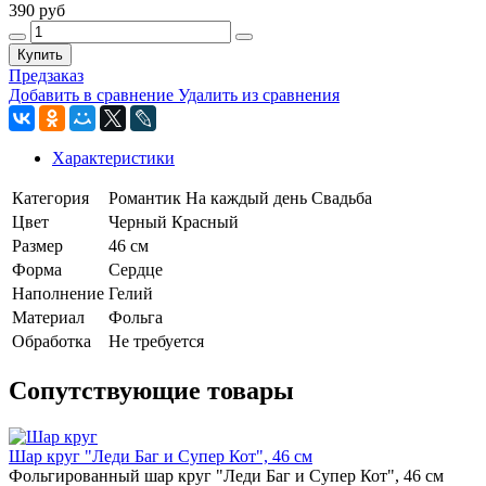
390 руб
Купить
Предзаказ
Добавить в сравнение
Удалить из сравнения
Характеристики
Категория
Романтик
На каждый день
Свадьба
Цвет
Черный
Красный
Размер
46 см
Форма
Сердце
Наполнение
Гелий
Материал
Фольга
Обработка
Не требуется
Сопутствующие товары
Шар круг "Леди Баг и Супер Кот", 46 см
Фольгированный шар круг "Леди Баг и Супер Кот", 46 см