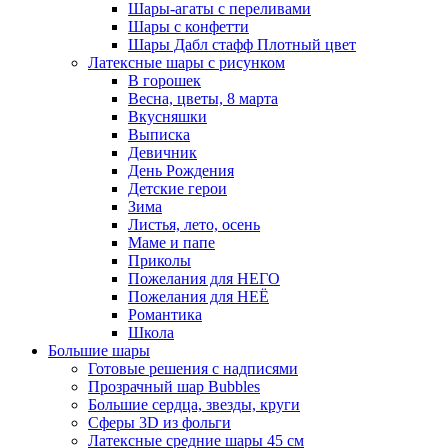
Шары-агаты с переливами
Шары с конфетти
Шары Дабл стафф Плотный цвет
Латексные шары с рисунком
В горошек
Весна, цветы, 8 марта
Вкусняшки
Выписка
Девичник
День Рождения
Детские герои
Зима
Листья, лето, осень
Маме и папе
Приколы
Пожелания для НЕГО
Пожелания для НЕЁ
Романтика
Школа
Большие шары
Готовые решения с надписями
Прозрачный шар Bubbles
Большие сердца, звезды, круги
Сферы 3D из фольги
Латексные средние шары 45 см