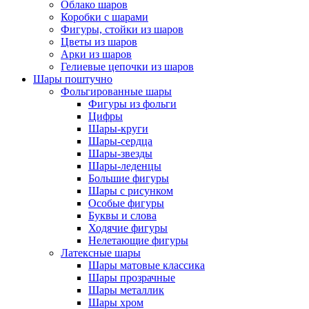
Облако шаров
Коробки с шарами
Фигуры, стойки из шаров
Цветы из шаров
Арки из шаров
Гелиевые цепочки из шаров
Шары поштучно
Фольгированные шары
Фигуры из фольги
Цифры
Шары-круги
Шары-сердца
Шары-звезды
Шары-леденцы
Большие фигуры
Шары с рисунком
Особые фигуры
Буквы и слова
Ходячие фигуры
Нелетающие фигуры
Латексные шары
Шары матовые классика
Шары прозрачные
Шары металлик
Шары хром