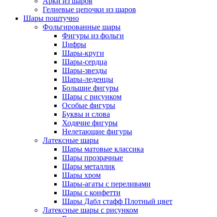
Арки из шаров
Гелиевые цепочки из шаров
Шары поштучно
Фольгированные шары
Фигуры из фольги
Цифры
Шары-круги
Шары-сердца
Шары-звезды
Шары-леденцы
Большие фигуры
Шары с рисунком
Особые фигуры
Буквы и слова
Ходячие фигуры
Нелетающие фигуры
Латексные шары
Шары матовые классика
Шары прозрачные
Шары металлик
Шары хром
Шары-агаты с переливами
Шары с конфетти
Шары Дабл стафф Плотный цвет
Латексные шары с рисунком