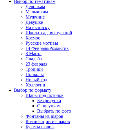
Выбор по тематикам
Девочкам
Мальчикам
Мужчине
Девушке
На выписку
Школа, сад, выпускной
Космос
Русские мотивы
14 Февраля/Романтик
8 Марта
Свадьба
23 февраля
Тропики
Приколы
Новый год
Хэллоуин
Выбор по формату
Шары под потолок
Без рисунка
С рисунком
Выбрать по фото
Фонтаны из шаров
Композиции из шаров
Букеты шаров