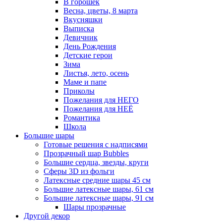
В горошек
Весна, цветы, 8 марта
Вкусняшки
Выписка
Девичник
День Рождения
Детские герои
Зима
Листья, лето, осень
Маме и папе
Приколы
Пожелания для НЕГО
Пожелания для НЕЁ
Романтика
Школа
Большие шары
Готовые решения с надписями
Прозрачный шар Bubbles
Большие сердца, звезды, круги
Сферы 3D из фольги
Латексные средние шары 45 см
Большие латексные шары, 61 см
Большие латексные шары, 91 см
Шары прозрачные
Другой декор