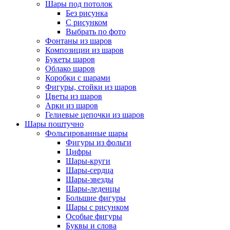
Шары под потолок
Без рисунка
С рисунком
Выбрать по фото
Фонтаны из шаров
Композиции из шаров
Букеты шаров
Облако шаров
Коробки с шарами
Фигуры, стойки из шаров
Цветы из шаров
Арки из шаров
Гелиевые цепочки из шаров
Шары поштучно
Фольгированные шары
Фигуры из фольги
Цифры
Шары-круги
Шары-сердца
Шары-звезды
Шары-леденцы
Большие фигуры
Шары с рисунком
Особые фигуры
Буквы и слова