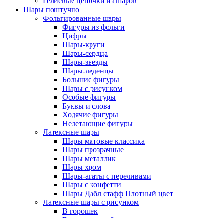
Гелиевые цепочки из шаров
Шары поштучно
Фольгированные шары
Фигуры из фольги
Цифры
Шары-круги
Шары-сердца
Шары-звезды
Шары-леденцы
Большие фигуры
Шары с рисунком
Особые фигуры
Буквы и слова
Ходячие фигуры
Нелетающие фигуры
Латексные шары
Шары матовые классика
Шары прозрачные
Шары металлик
Шары хром
Шары-агаты с переливами
Шары с конфетти
Шары Дабл стафф Плотный цвет
Латексные шары с рисунком
В горошек