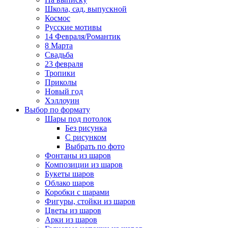
Школа, сад, выпускной
Космос
Русские мотивы
14 Февраля/Романтик
8 Марта
Свадьба
23 февраля
Тропики
Приколы
Новый год
Хэллоуин
Выбор по формату
Шары под потолок
Без рисунка
С рисунком
Выбрать по фото
Фонтаны из шаров
Композиции из шаров
Букеты шаров
Облако шаров
Коробки с шарами
Фигуры, стойки из шаров
Цветы из шаров
Арки из шаров