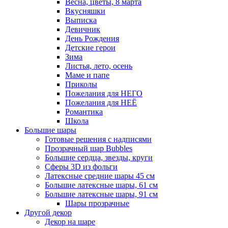
Весна, цветы, 8 марта
Вкусняшки
Выписка
Девичник
День Рождения
Детские герои
Зима
Листья, лето, осень
Маме и папе
Приколы
Пожелания для НЕГО
Пожелания для НЕЁ
Романтика
Школа
Большие шары
Готовые решения с надписями
Прозрачный шар Bubbles
Большие сердца, звезды, круги
Сферы 3D из фольги
Латексные средние шары 45 см
Большие латексные шары, 61 см
Большие латексные шары, 91 см
Шары прозрачные
Другой декор
Декор на шаре