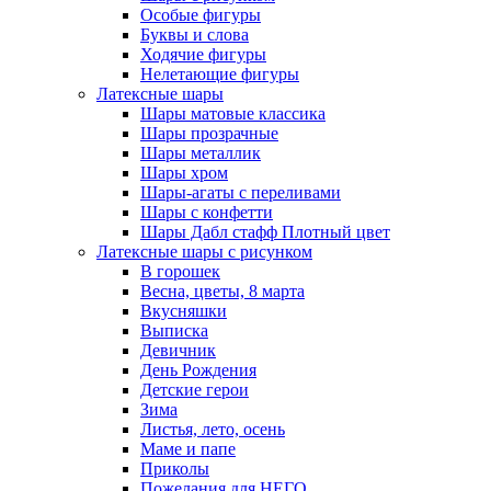
Особые фигуры
Буквы и слова
Ходячие фигуры
Нелетающие фигуры
Латексные шары
Шары матовые классика
Шары прозрачные
Шары металлик
Шары хром
Шары-агаты с переливами
Шары с конфетти
Шары Дабл стафф Плотный цвет
Латексные шары с рисунком
В горошек
Весна, цветы, 8 марта
Вкусняшки
Выписка
Девичник
День Рождения
Детские герои
Зима
Листья, лето, осень
Маме и папе
Приколы
Пожелания для НЕГО