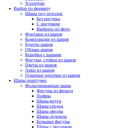
Хэллоуин
Выбор по формату
Шары под потолок
Без рисунка
С рисунком
Выбрать по фото
Фонтаны из шаров
Композиции из шаров
Букеты шаров
Облако шаров
Коробки с шарами
Фигуры, стойки из шаров
Цветы из шаров
Арки из шаров
Гелиевые цепочки из шаров
Шары поштучно
Фольгированные шары
Фигуры из фольги
Цифры
Шары-круги
Шары-сердца
Шары-звезды
Шары-леденцы
Большие фигуры
Шары с рисунком