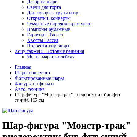
Декор на шаре
Свечи для торта
Доп.товары - грузы и пр.
Открытки, конверты
Бумажные гирлянды-растяжки
Помпоны бумажные
Гирлянды Тассел
Хвосты Тассел
Подвески-гирлянды
Хочу также!!! - Готовые решения
Мы на маркет-плейсах
Главная
Шары поштучно
Фольгированные шары
Фигуры из фольги
Авто, техника
Шар-фигура "Монстр-трак" внедорожник биг-фут
синий, 102 см
Шар-фигура "Монстр-трак"
внедорожник биг-фут синий,