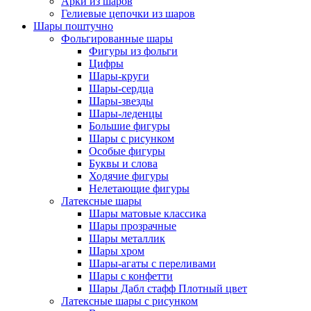
Арки из шаров
Гелиевые цепочки из шаров
Шары поштучно
Фольгированные шары
Фигуры из фольги
Цифры
Шары-круги
Шары-сердца
Шары-звезды
Шары-леденцы
Большие фигуры
Шары с рисунком
Особые фигуры
Буквы и слова
Ходячие фигуры
Нелетающие фигуры
Латексные шары
Шары матовые классика
Шары прозрачные
Шары металлик
Шары хром
Шары-агаты с переливами
Шары с конфетти
Шары Дабл стафф Плотный цвет
Латексные шары с рисунком