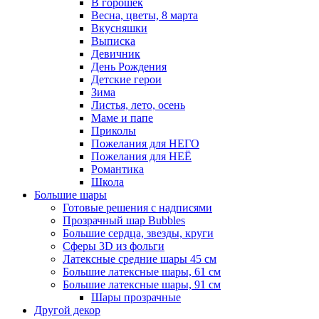
В горошек
Весна, цветы, 8 марта
Вкусняшки
Выписка
Девичник
День Рождения
Детские герои
Зима
Листья, лето, осень
Маме и папе
Приколы
Пожелания для НЕГО
Пожелания для НЕЁ
Романтика
Школа
Большие шары
Готовые решения с надписями
Прозрачный шар Bubbles
Большие сердца, звезды, круги
Сферы 3D из фольги
Латексные средние шары 45 см
Большие латексные шары, 61 см
Большие латексные шары, 91 см
Шары прозрачные
Другой декор