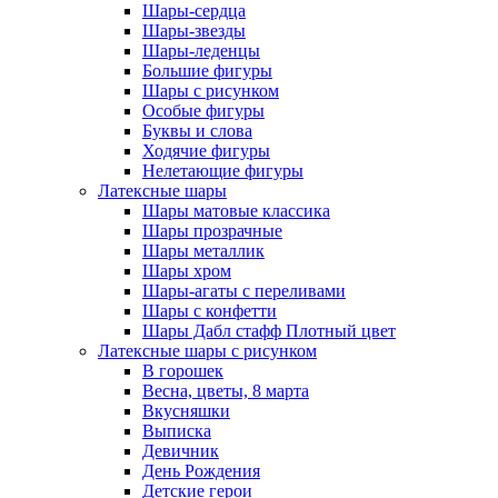
Шары-сердца
Шары-звезды
Шары-леденцы
Большие фигуры
Шары с рисунком
Особые фигуры
Буквы и слова
Ходячие фигуры
Нелетающие фигуры
Латексные шары
Шары матовые классика
Шары прозрачные
Шары металлик
Шары хром
Шары-агаты с переливами
Шары с конфетти
Шары Дабл стафф Плотный цвет
Латексные шары с рисунком
В горошек
Весна, цветы, 8 марта
Вкусняшки
Выписка
Девичник
День Рождения
Детские герои