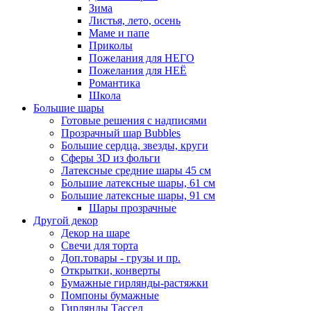
Зима
Листья, лето, осень
Маме и папе
Приколы
Пожелания для НЕГО
Пожелания для НЕЁ
Романтика
Школа
Большие шары
Готовые решения с надписями
Прозрачный шар Bubbles
Большие сердца, звезды, круги
Сферы 3D из фольги
Латексные средние шары 45 см
Большие латексные шары, 61 см
Большие латексные шары, 91 см
Шары прозрачные
Другой декор
Декор на шаре
Свечи для торта
Доп.товары - грузы и пр.
Открытки, конверты
Бумажные гирлянды-растяжки
Помпоны бумажные
Гирлянды Тассел