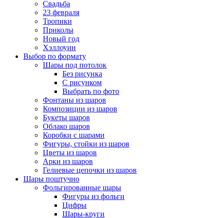
Свадьба
23 февраля
Тропики
Приколы
Новый год
Хэллоуин
Выбор по формату
Шары под потолок
Без рисунка
С рисунком
Выбрать по фото
Фонтаны из шаров
Композиции из шаров
Букеты шаров
Облако шаров
Коробки с шарами
Фигуры, стойки из шаров
Цветы из шаров
Арки из шаров
Гелиевые цепочки из шаров
Шары поштучно
Фольгированные шары
Фигуры из фольги
Цифры
Шары-круги