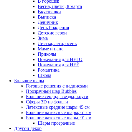
В горошек
Весна, цветы, 8 марта
Вкусняшки
Выписка
Девичник
День Рождения
Детские герои
Зима
Листья, лето, осень
Маме и папе
Приколы
Пожелания для НЕГО
Пожелания для НЕЁ
Романтика
Школа
Большие шары
Готовые решения с надписями
Прозрачный шар Bubbles
Большие сердца, звезды, круги
Сферы 3D из фольги
Латексные средние шары 45 см
Большие латексные шары, 61 см
Большие латексные шары, 91 см
Шары прозрачные
Другой декор