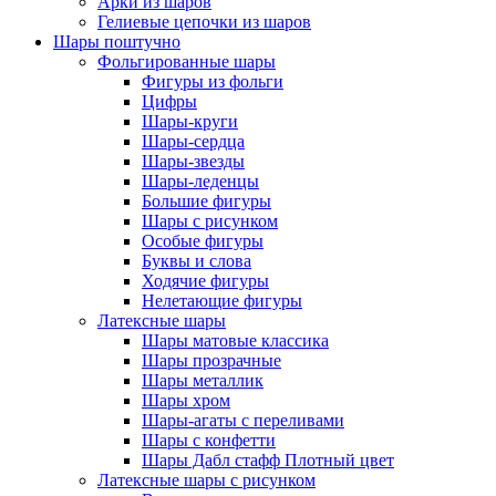
Арки из шаров
Гелиевые цепочки из шаров
Шары поштучно
Фольгированные шары
Фигуры из фольги
Цифры
Шары-круги
Шары-сердца
Шары-звезды
Шары-леденцы
Большие фигуры
Шары с рисунком
Особые фигуры
Буквы и слова
Ходячие фигуры
Нелетающие фигуры
Латексные шары
Шары матовые классика
Шары прозрачные
Шары металлик
Шары хром
Шары-агаты с переливами
Шары с конфетти
Шары Дабл стафф Плотный цвет
Латексные шары с рисунком