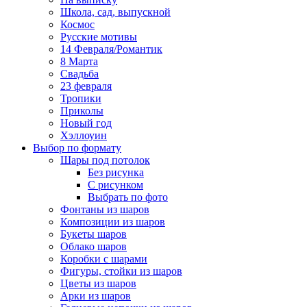
Школа, сад, выпускной
Космос
Русские мотивы
14 Февраля/Романтик
8 Марта
Свадьба
23 февраля
Тропики
Приколы
Новый год
Хэллоуин
Выбор по формату
Шары под потолок
Без рисунка
С рисунком
Выбрать по фото
Фонтаны из шаров
Композиции из шаров
Букеты шаров
Облако шаров
Коробки с шарами
Фигуры, стойки из шаров
Цветы из шаров
Арки из шаров