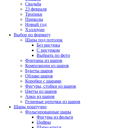
Свадьба
23 февраля
Тропики
Приколы
Новый год
Хэллоуин
Выбор по формату
Шары под потолок
Без рисунка
С рисунком
Выбрать по фото
Фонтаны из шаров
Композиции из шаров
Букеты шаров
Облако шаров
Коробки с шарами
Фигуры, стойки из шаров
Цветы из шаров
Арки из шаров
Гелиевые цепочки из шаров
Шары поштучно
Фольгированные шары
Фигуры из фольги
Цифры
Шары-круги