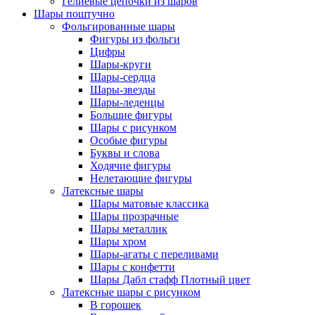
Гелиевые цепочки из шаров
Шары поштучно
Фольгированные шары
Фигуры из фольги
Цифры
Шары-круги
Шары-сердца
Шары-звезды
Шары-леденцы
Большие фигуры
Шары с рисунком
Особые фигуры
Буквы и слова
Ходячие фигуры
Нелетающие фигуры
Латексные шары
Шары матовые классика
Шары прозрачные
Шары металлик
Шары хром
Шары-агаты с переливами
Шары с конфетти
Шары Дабл стафф Плотный цвет
Латексные шары с рисунком
В горошек