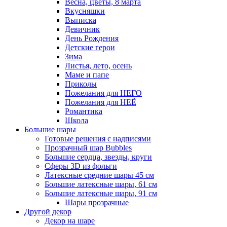
Весна, цветы, 8 марта
Вкусняшки
Выписка
Девичник
День Рождения
Детские герои
Зима
Листья, лето, осень
Маме и папе
Приколы
Пожелания для НЕГО
Пожелания для НЕЁ
Романтика
Школа
Большие шары
Готовые решения с надписями
Прозрачный шар Bubbles
Большие сердца, звезды, круги
Сферы 3D из фольги
Латексные средние шары 45 см
Большие латексные шары, 61 см
Большие латексные шары, 91 см
Шары прозрачные
Другой декор
Декор на шаре