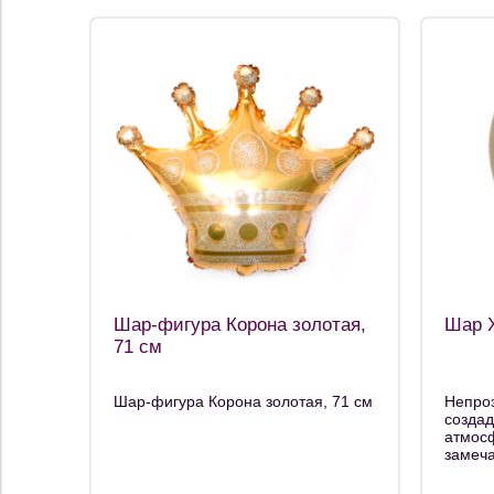
Шар-фигура Корона золотая,
Шар Х
71 см
Шар-фигура Корона золотая, 71 см
Непро
созда
атмос
замеча