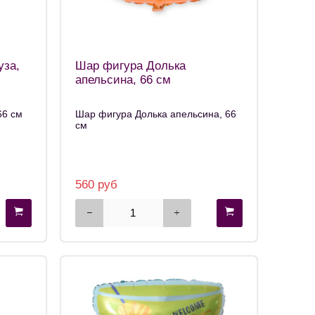
уза,
Шар фигура Долька
апельсина, 66 см
66 см
Шар фигура Долька апельсина, 66
см
560 руб