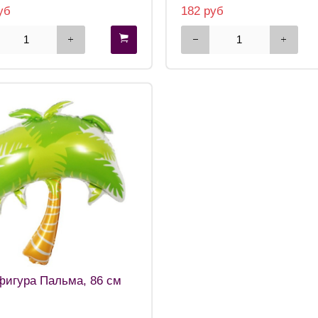
уб
182 руб
игура Пальма, 86 см