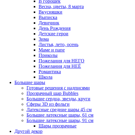
В горошек
Весна, цветы, 8 марта
Вкусняшки
Выписка
Девичник
День Рождения
Детские герои
Зима
Листья, лето, осень
Маме и папе
Приколы
Пожелания для НЕГО
Пожелания для НЕЁ
Романтика
Школа
Большие шары
Готовые решения с надписями
Прозрачный шар Bubbles
Большие сердца, звезды, круги
Сферы 3D из фольги
Латексные средние шары 45 см
Большие латексные шары, 61 см
Большие латексные шары, 91 см
Шары прозрачные
Другой декор