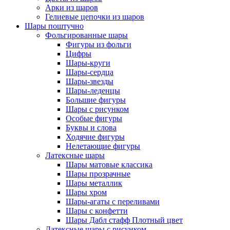
Арки из шаров
Гелиевые цепочки из шаров
Шары поштучно
Фольгированные шары
Фигуры из фольги
Цифры
Шары-круги
Шары-сердца
Шары-звезды
Шары-леденцы
Большие фигуры
Шары с рисунком
Особые фигуры
Буквы и слова
Ходячие фигуры
Нелетающие фигуры
Латексные шары
Шары матовые классика
Шары прозрачные
Шары металлик
Шары хром
Шары-агаты с переливами
Шары с конфетти
Шары Дабл стафф Плотный цвет
Латексные шары с рисунком