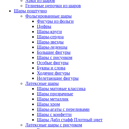
Арки из шаров
Гелиевые цепочки из шаров
Шары поштучно
Фольгированные шары
Фигуры из фольги
Цифры
Шары-круги
Шары-сердца
Шары-звезды
Шары-леденцы
Большие фигуры
Шары с рисунком
Особые фигуры
Буквы и слова
Ходячие фигуры
Нелетающие фигуры
Латексные шары
Шары матовые классика
Шары прозрачные
Шары металлик
Шары хром
Шары-агаты с переливами
Шары с конфетти
Шары Дабл стафф Плотный цвет
Латексные шары с рисунком