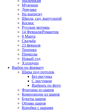
Мальчикам
Мужчине
Девушке
На выписку
Школа, сад, выпускной
Космос
Русские мотивы
14 Февраля/Романтик
8 Марта
Свадьба
23 февраля
Тропики
Приколы
Новый год
Хэллоуин
Выбор по формату
Шары под потолок
Без рисунка
С рисунком
Выбрать по фото
Фонтаны из шаров
Композиции из шаров
Букеты шаров
Облако шаров
Коробки с шарами