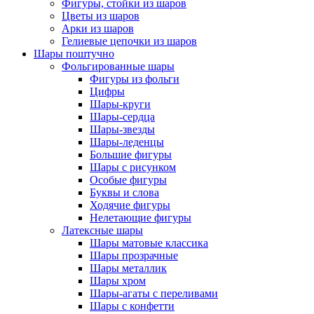
Фигуры, стойки из шаров
Цветы из шаров
Арки из шаров
Гелиевые цепочки из шаров
Шары поштучно
Фольгированные шары
Фигуры из фольги
Цифры
Шары-круги
Шары-сердца
Шары-звезды
Шары-леденцы
Большие фигуры
Шары с рисунком
Особые фигуры
Буквы и слова
Ходячие фигуры
Нелетающие фигуры
Латексные шары
Шары матовые классика
Шары прозрачные
Шары металлик
Шары хром
Шары-агаты с переливами
Шары с конфетти