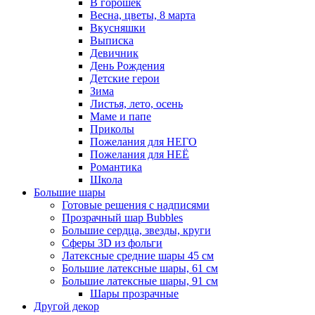
В горошек
Весна, цветы, 8 марта
Вкусняшки
Выписка
Девичник
День Рождения
Детские герои
Зима
Листья, лето, осень
Маме и папе
Приколы
Пожелания для НЕГО
Пожелания для НЕЁ
Романтика
Школа
Большие шары
Готовые решения с надписями
Прозрачный шар Bubbles
Большие сердца, звезды, круги
Сферы 3D из фольги
Латексные средние шары 45 см
Большие латексные шары, 61 см
Большие латексные шары, 91 см
Шары прозрачные
Другой декор