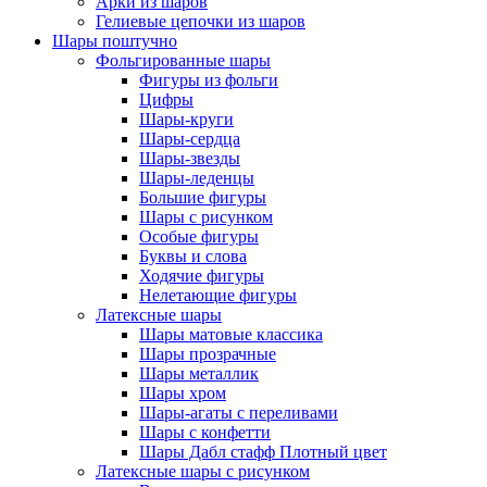
Арки из шаров
Гелиевые цепочки из шаров
Шары поштучно
Фольгированные шары
Фигуры из фольги
Цифры
Шары-круги
Шары-сердца
Шары-звезды
Шары-леденцы
Большие фигуры
Шары с рисунком
Особые фигуры
Буквы и слова
Ходячие фигуры
Нелетающие фигуры
Латексные шары
Шары матовые классика
Шары прозрачные
Шары металлик
Шары хром
Шары-агаты с переливами
Шары с конфетти
Шары Дабл стафф Плотный цвет
Латексные шары с рисунком