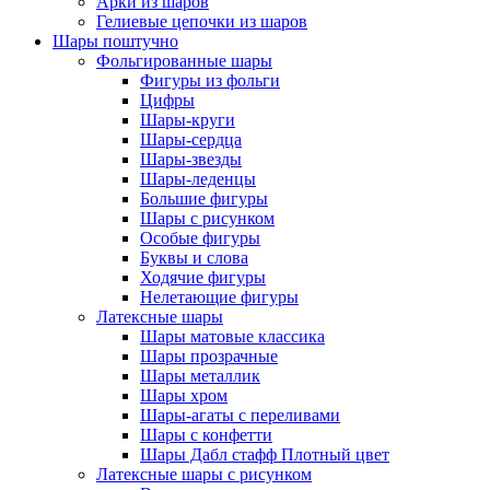
Арки из шаров
Гелиевые цепочки из шаров
Шары поштучно
Фольгированные шары
Фигуры из фольги
Цифры
Шары-круги
Шары-сердца
Шары-звезды
Шары-леденцы
Большие фигуры
Шары с рисунком
Особые фигуры
Буквы и слова
Ходячие фигуры
Нелетающие фигуры
Латексные шары
Шары матовые классика
Шары прозрачные
Шары металлик
Шары хром
Шары-агаты с переливами
Шары с конфетти
Шары Дабл стафф Плотный цвет
Латексные шары с рисунком