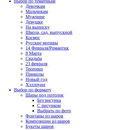
Выбор по тематикам
Девочкам
Мальчикам
Мужчине
Девушке
На выписку
Школа, сад, выпускной
Космос
Русские мотивы
14 Февраля/Романтик
8 Марта
Свадьба
23 февраля
Тропики
Приколы
Новый год
Хэллоуин
Выбор по формату
Шары под потолок
Без рисунка
С рисунком
Выбрать по фото
Фонтаны из шаров
Композиции из шаров
Букеты шаров