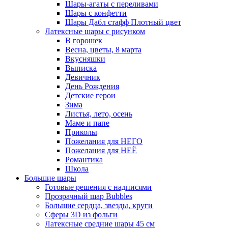
Шары-агаты с переливами
Шары с конфетти
Шары Дабл стафф Плотный цвет
Латексные шары с рисунком
В горошек
Весна, цветы, 8 марта
Вкусняшки
Выписка
Девичник
День Рождения
Детские герои
Зима
Листья, лето, осень
Маме и папе
Приколы
Пожелания для НЕГО
Пожелания для НЕЁ
Романтика
Школа
Большие шары
Готовые решения с надписями
Прозрачный шар Bubbles
Большие сердца, звезды, круги
Сферы 3D из фольги
Латексные средние шары 45 см