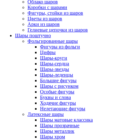
Облако шаров
Коробки с шарами
Фигуры, стойки из шаров
Цветы из шаров
Арки из шаров
Гелиевые цепочки из шаров
Шары поштучно
Фольгированные шары
Фигуры из фольги
Цифры
Шары-круги
Шары-сердца
Шары-звезды
Шары-леденцы
Большие фигуры
Шары с рисунком
Особые фигуры
Буквы и слова
Ходячие фигуры
Нелетающие фигуры
Латексные шары
Шары матовые классика
Шары прозрачные
Шары металлик
Шары хром