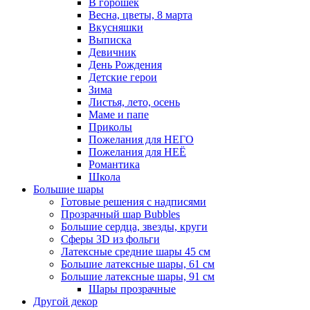
В горошек
Весна, цветы, 8 марта
Вкусняшки
Выписка
Девичник
День Рождения
Детские герои
Зима
Листья, лето, осень
Маме и папе
Приколы
Пожелания для НЕГО
Пожелания для НЕЁ
Романтика
Школа
Большие шары
Готовые решения с надписями
Прозрачный шар Bubbles
Большие сердца, звезды, круги
Сферы 3D из фольги
Латексные средние шары 45 см
Большие латексные шары, 61 см
Большие латексные шары, 91 см
Шары прозрачные
Другой декор