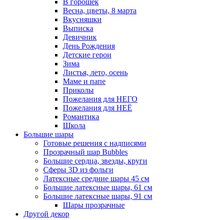
В горошек
Весна, цветы, 8 марта
Вкусняшки
Выписка
Девичник
День Рождения
Детские герои
Зима
Листья, лето, осень
Маме и папе
Приколы
Пожелания для НЕГО
Пожелания для НЕЁ
Романтика
Школа
Большие шары
Готовые решения с надписями
Прозрачный шар Bubbles
Большие сердца, звезды, круги
Сферы 3D из фольги
Латексные средние шары 45 см
Большие латексные шары, 61 см
Большие латексные шары, 91 см
Шары прозрачные
Другой декор