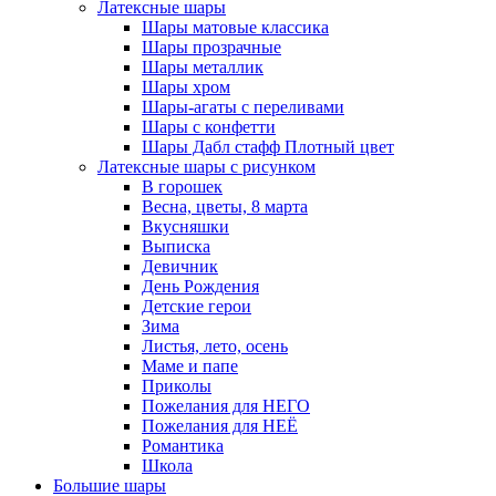
Латексные шары
Шары матовые классика
Шары прозрачные
Шары металлик
Шары хром
Шары-агаты с переливами
Шары с конфетти
Шары Дабл стафф Плотный цвет
Латексные шары с рисунком
В горошек
Весна, цветы, 8 марта
Вкусняшки
Выписка
Девичник
День Рождения
Детские герои
Зима
Листья, лето, осень
Маме и папе
Приколы
Пожелания для НЕГО
Пожелания для НЕЁ
Романтика
Школа
Большие шары