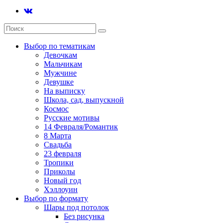
Выбор по тематикам
Девочкам
Мальчикам
Мужчине
Девушке
На выписку
Школа, сад, выпускной
Космос
Русские мотивы
14 Февраля/Романтик
8 Марта
Свадьба
23 февраля
Тропики
Приколы
Новый год
Хэллоуин
Выбор по формату
Шары под потолок
Без рисунка