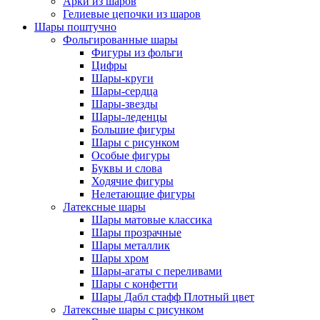
Арки из шаров
Гелиевые цепочки из шаров
Шары поштучно
Фольгированные шары
Фигуры из фольги
Цифры
Шары-круги
Шары-сердца
Шары-звезды
Шары-леденцы
Большие фигуры
Шары с рисунком
Особые фигуры
Буквы и слова
Ходячие фигуры
Нелетающие фигуры
Латексные шары
Шары матовые классика
Шары прозрачные
Шары металлик
Шары хром
Шары-агаты с переливами
Шары с конфетти
Шары Дабл стафф Плотный цвет
Латексные шары с рисунком