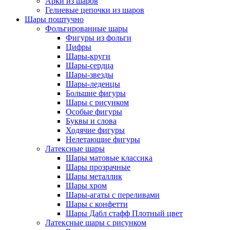
Арки из шаров
Гелиевые цепочки из шаров
Шары поштучно
Фольгированные шары
Фигуры из фольги
Цифры
Шары-круги
Шары-сердца
Шары-звезды
Шары-леденцы
Большие фигуры
Шары с рисунком
Особые фигуры
Буквы и слова
Ходячие фигуры
Нелетающие фигуры
Латексные шары
Шары матовые классика
Шары прозрачные
Шары металлик
Шары хром
Шары-агаты с переливами
Шары с конфетти
Шары Дабл стафф Плотный цвет
Латексные шары с рисунком