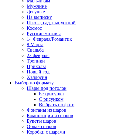
Мальчикам
Мужчине
Девушке
На выписку
Школа, сад, выпускной
Космос
Русские мотивы
14 Февраля/Романтик
8 Марта
Свадьба
23 февраля
Тропики
Приколы
Новый год
Хэллоуин
Выбор по формату
Шары под потолок
Без рисунка
С рисунком
Выбрать по фото
Фонтаны из шаров
Композиции из шаров
Букеты шаров
Облако шаров
Коробки с шарами