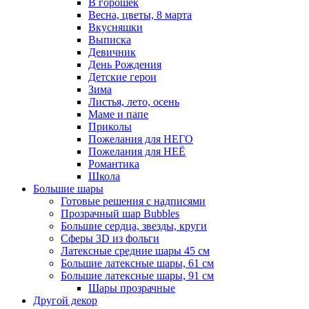
В горошек
Весна, цветы, 8 марта
Вкусняшки
Выписка
Девичник
День Рождения
Детские герои
Зима
Листья, лето, осень
Маме и папе
Приколы
Пожелания для НЕГО
Пожелания для НЕЁ
Романтика
Школа
Большие шары
Готовые решения с надписями
Прозрачный шар Bubbles
Большие сердца, звезды, круги
Сферы 3D из фольги
Латексные средние шары 45 см
Большие латексные шары, 61 см
Большие латексные шары, 91 см
Шары прозрачные
Другой декор