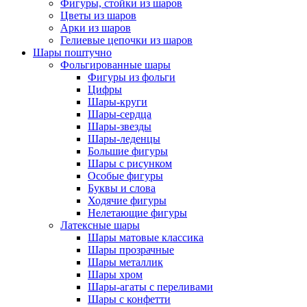
Фигуры, стойки из шаров
Цветы из шаров
Арки из шаров
Гелиевые цепочки из шаров
Шары поштучно
Фольгированные шары
Фигуры из фольги
Цифры
Шары-круги
Шары-сердца
Шары-звезды
Шары-леденцы
Большие фигуры
Шары с рисунком
Особые фигуры
Буквы и слова
Ходячие фигуры
Нелетающие фигуры
Латексные шары
Шары матовые классика
Шары прозрачные
Шары металлик
Шары хром
Шары-агаты с переливами
Шары с конфетти