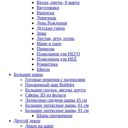
Весна, цветы, 8 марта
Вкусняшки
Выписка
Девичник
День Рождения
Детские герои
Зима
Листья, лето, осень
Маме и папе
Приколы
Пожелания для НЕГО
Пожелания для НЕЁ
Романтика
Школа
Большие шары
Готовые решения с надписями
Прозрачный шар Bubbles
Большие сердца, звезды, круги
Сферы 3D из фольги
Латексные средние шары 45 см
Большие латексные шары, 61 см
Большие латексные шары, 91 см
Шары прозрачные
Другой декор
Декор на шаре