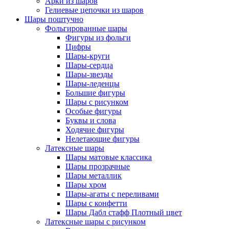
Арки из шаров
Гелиевые цепочки из шаров
Шары поштучно
Фольгированные шары
Фигуры из фольги
Цифры
Шары-круги
Шары-сердца
Шары-звезды
Шары-леденцы
Большие фигуры
Шары с рисунком
Особые фигуры
Буквы и слова
Ходячие фигуры
Нелетающие фигуры
Латексные шары
Шары матовые классика
Шары прозрачные
Шары металлик
Шары хром
Шары-агаты с переливами
Шары с конфетти
Шары Дабл стафф Плотный цвет
Латексные шары с рисунком