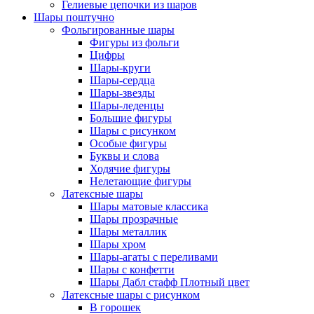
Гелиевые цепочки из шаров
Шары поштучно
Фольгированные шары
Фигуры из фольги
Цифры
Шары-круги
Шары-сердца
Шары-звезды
Шары-леденцы
Большие фигуры
Шары с рисунком
Особые фигуры
Буквы и слова
Ходячие фигуры
Нелетающие фигуры
Латексные шары
Шары матовые классика
Шары прозрачные
Шары металлик
Шары хром
Шары-агаты с переливами
Шары с конфетти
Шары Дабл стафф Плотный цвет
Латексные шары с рисунком
В горошек