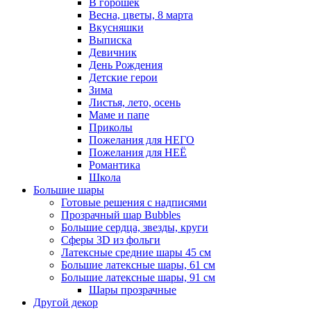
В горошек
Весна, цветы, 8 марта
Вкусняшки
Выписка
Девичник
День Рождения
Детские герои
Зима
Листья, лето, осень
Маме и папе
Приколы
Пожелания для НЕГО
Пожелания для НЕЁ
Романтика
Школа
Большие шары
Готовые решения с надписями
Прозрачный шар Bubbles
Большие сердца, звезды, круги
Сферы 3D из фольги
Латексные средние шары 45 см
Большие латексные шары, 61 см
Большие латексные шары, 91 см
Шары прозрачные
Другой декор