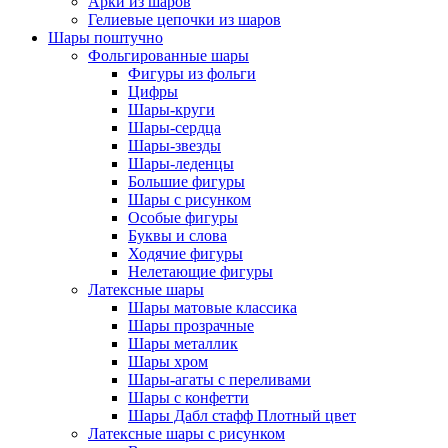
Арки из шаров
Гелиевые цепочки из шаров
Шары поштучно
Фольгированные шары
Фигуры из фольги
Цифры
Шары-круги
Шары-сердца
Шары-звезды
Шары-леденцы
Большие фигуры
Шары с рисунком
Особые фигуры
Буквы и слова
Ходячие фигуры
Нелетающие фигуры
Латексные шары
Шары матовые классика
Шары прозрачные
Шары металлик
Шары хром
Шары-агаты с переливами
Шары с конфетти
Шары Дабл стафф Плотный цвет
Латексные шары с рисунком