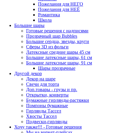
Пожелания для НЕГО
Пожелания для НЕЁ
Романтика
Школа
Большие шары
Готовые решения с надписями
Прозрачный шар Bubbles
Большие сердца, звезды, круги
Сферы 3D из фольги
Латексные средние шары 45 см
Большие латексные шары, 61 см
Большие латексные шары, 91 см
Шары прозрачные
Другой декор
Декор на шаре
Свечи для торта
Доп.товары - грузы и пр.
Открытки, конверты
Бумажные гирлянды-растяжки
Помпоны бумажные
Гирлянды Тассел
Хвосты Тассел
Подвески-гирлянды
Хочу также!!! - Готовые решения
Мы на маркет-плейсах