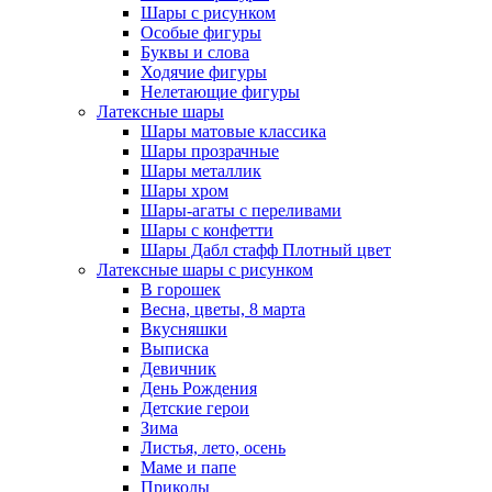
Шары с рисунком
Особые фигуры
Буквы и слова
Ходячие фигуры
Нелетающие фигуры
Латексные шары
Шары матовые классика
Шары прозрачные
Шары металлик
Шары хром
Шары-агаты с переливами
Шары с конфетти
Шары Дабл стафф Плотный цвет
Латексные шары с рисунком
В горошек
Весна, цветы, 8 марта
Вкусняшки
Выписка
Девичник
День Рождения
Детские герои
Зима
Листья, лето, осень
Маме и папе
Приколы