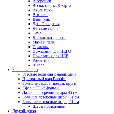
В горошек
Весна, цветы, 8 марта
Вкусняшки
Выписка
Девичник
День Рождения
Детские герои
Зима
Листья, лето, осень
Маме и папе
Приколы
Пожелания для НЕГО
Пожелания для НЕЁ
Романтика
Школа
Большие шары
Готовые решения с надписями
Прозрачный шар Bubbles
Большие сердца, звезды, круги
Сферы 3D из фольги
Латексные средние шары 45 см
Большие латексные шары, 61 см
Большие латексные шары, 91 см
Шары прозрачные
Другой декор