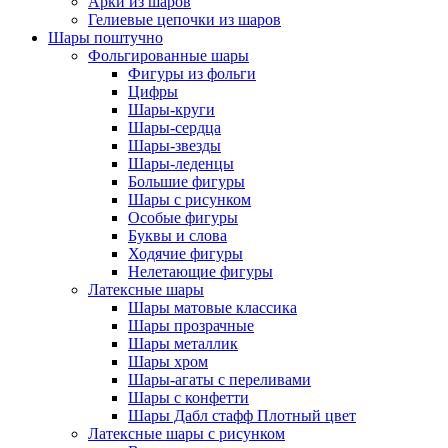
Арки из шаров
Гелиевые цепочки из шаров
Шары поштучно
Фольгированные шары
Фигуры из фольги
Цифры
Шары-круги
Шары-сердца
Шары-звезды
Шары-леденцы
Большие фигуры
Шары с рисунком
Особые фигуры
Буквы и слова
Ходячие фигуры
Нелетающие фигуры
Латексные шары
Шары матовые классика
Шары прозрачные
Шары металлик
Шары хром
Шары-агаты с переливами
Шары с конфетти
Шары Дабл стафф Плотный цвет
Латексные шары с рисунком