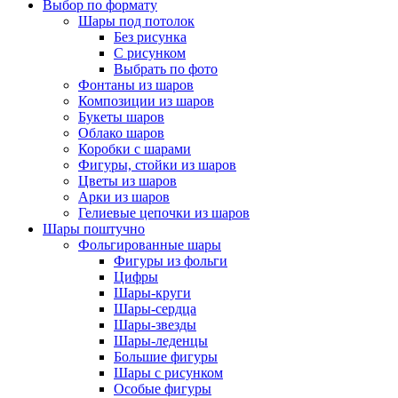
Выбор по формату
Шары под потолок
Без рисунка
С рисунком
Выбрать по фото
Фонтаны из шаров
Композиции из шаров
Букеты шаров
Облако шаров
Коробки с шарами
Фигуры, стойки из шаров
Цветы из шаров
Арки из шаров
Гелиевые цепочки из шаров
Шары поштучно
Фольгированные шары
Фигуры из фольги
Цифры
Шары-круги
Шары-сердца
Шары-звезды
Шары-леденцы
Большие фигуры
Шары с рисунком
Особые фигуры