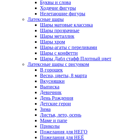
Буквы и слова
Ходячие фигуры
Нелетающие фигуры
Латексные шары
Шары матовые классика
Шары прозрачные
Шары металлик
Шары хром
Шары-агаты с переливами
Шары с конфетти
Шары Дабл стафф Плотный цвет
Латексные шары с рисунком
В горошек
Весна, цветы, 8 марта
Вкусняшки
Выписка
Девичник
День Рождения
Детские герои
Зима
Листья, лето, осень
Маме и папе
Приколы
Пожелания для НЕГО
Пожелания для НЕЁ