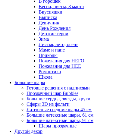
В горошек
Весна, цветы, 8 марта
Вкусняшки
Выписка
Девичник
День Рождения
Детские герои
Зима
Листья, лето, осень
Маме и папе
Приколы
Пожелания для НЕГО
Пожелания для НЕЁ
Романтика
Школа
Большие шары
Готовые решения с надписями
Прозрачный шар Bubbles
Большие сердца, звезды, круги
Сферы 3D из фольги
Латексные средние шары 45 см
Большие латексные шары, 61 см
Большие латексные шары, 91 см
Шары прозрачные
Другой декор