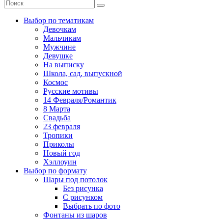
Выбор по тематикам
Девочкам
Мальчикам
Мужчине
Девушке
На выписку
Школа, сад, выпускной
Космос
Русские мотивы
14 Февраля/Романтик
8 Марта
Свадьба
23 февраля
Тропики
Приколы
Новый год
Хэллоуин
Выбор по формату
Шары под потолок
Без рисунка
С рисунком
Выбрать по фото
Фонтаны из шаров