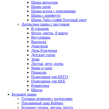
Шары металлик
Шары хром
Шары-агаты с переливами
Шары с конфетти
Шары Дабл стафф Плотный цвет
Латексные шары с рисунком
В горошек
Весна, цветы, 8 марта
Вкусняшки
Выписка
Девичник
День Рождения
Детские герои
Зима
Листья, лето, осень
Маме и папе
Приколы
Пожелания для НЕГО
Пожелания для НЕЁ
Романтика
Школа
Большие шары
Готовые решения с надписями
Прозрачный шар Bubbles
Большие сердца, звезды, круги