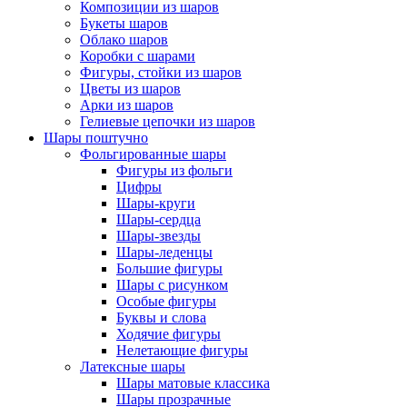
Композиции из шаров
Букеты шаров
Облако шаров
Коробки с шарами
Фигуры, стойки из шаров
Цветы из шаров
Арки из шаров
Гелиевые цепочки из шаров
Шары поштучно
Фольгированные шары
Фигуры из фольги
Цифры
Шары-круги
Шары-сердца
Шары-звезды
Шары-леденцы
Большие фигуры
Шары с рисунком
Особые фигуры
Буквы и слова
Ходячие фигуры
Нелетающие фигуры
Латексные шары
Шары матовые классика
Шары прозрачные