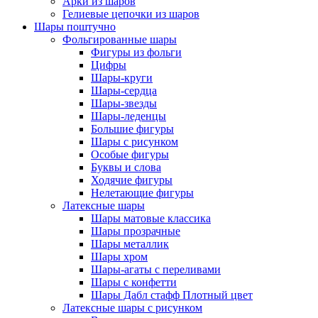
Арки из шаров
Гелиевые цепочки из шаров
Шары поштучно
Фольгированные шары
Фигуры из фольги
Цифры
Шары-круги
Шары-сердца
Шары-звезды
Шары-леденцы
Большие фигуры
Шары с рисунком
Особые фигуры
Буквы и слова
Ходячие фигуры
Нелетающие фигуры
Латексные шары
Шары матовые классика
Шары прозрачные
Шары металлик
Шары хром
Шары-агаты с переливами
Шары с конфетти
Шары Дабл стафф Плотный цвет
Латексные шары с рисунком