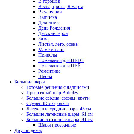
В горошек
Весна, цветы, 8 марта
Вкусняшки
Выписка
Девичник
День Рождения
Детские герои
Зима
Листья, лето, осень
Маме и папе
Приколы
Пожелания для НЕГО
Пожелания для НЕЁ
Романтика
Школа
Большие шары
Готовые решения с надписями
Прозрачный шар Bubbles
Большие сердца, звезды, круги
Сферы 3D из фольги
Латексные средние шары 45 см
Большие латексные шары, 61 см
Большие латексные шары, 91 см
Шары прозрачные
Другой декор