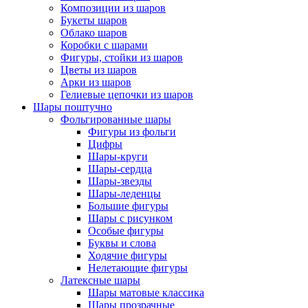
Композиции из шаров
Букеты шаров
Облако шаров
Коробки с шарами
Фигуры, стойки из шаров
Цветы из шаров
Арки из шаров
Гелиевые цепочки из шаров
Шары поштучно
Фольгированные шары
Фигуры из фольги
Цифры
Шары-круги
Шары-сердца
Шары-звезды
Шары-леденцы
Большие фигуры
Шары с рисунком
Особые фигуры
Буквы и слова
Ходячие фигуры
Нелетающие фигуры
Латексные шары
Шары матовые классика
Шары прозрачные