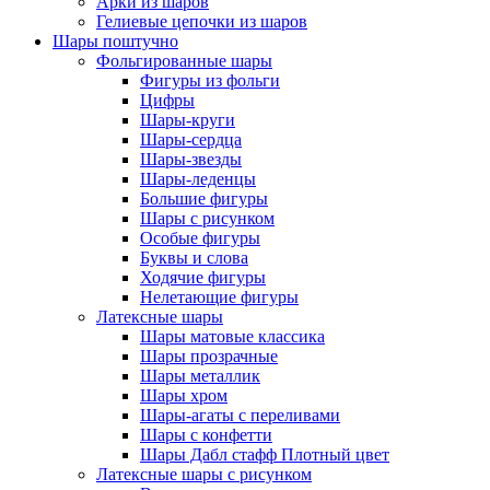
Арки из шаров
Гелиевые цепочки из шаров
Шары поштучно
Фольгированные шары
Фигуры из фольги
Цифры
Шары-круги
Шары-сердца
Шары-звезды
Шары-леденцы
Большие фигуры
Шары с рисунком
Особые фигуры
Буквы и слова
Ходячие фигуры
Нелетающие фигуры
Латексные шары
Шары матовые классика
Шары прозрачные
Шары металлик
Шары хром
Шары-агаты с переливами
Шары с конфетти
Шары Дабл стафф Плотный цвет
Латексные шары с рисунком