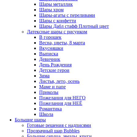
Шары металлик
Шары хром
Шары-агаты с переливами
Шары с конфетти
Шары Дабл стафф Плотный цвет
Латексные шары с рисунком
В горошек
Весна, цветы, 8 марта
Вкусняшки
Выписка
Девичник
День Рождения
Детские герои
Зима
Листья, лето, осень
Маме и папе
Приколы
Пожелания для НЕГО
Пожелания для НЕЁ
Романтика
Школа
Большие шары
Готовые решения с надписями
Прозрачный шар Bubbles
Большие сердца, звезды, круги