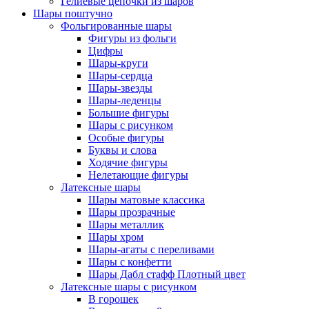
Гелиевые цепочки из шаров
Шары поштучно
Фольгированные шары
Фигуры из фольги
Цифры
Шары-круги
Шары-сердца
Шары-звезды
Шары-леденцы
Большие фигуры
Шары с рисунком
Особые фигуры
Буквы и слова
Ходячие фигуры
Нелетающие фигуры
Латексные шары
Шары матовые классика
Шары прозрачные
Шары металлик
Шары хром
Шары-агаты с переливами
Шары с конфетти
Шары Дабл стафф Плотный цвет
Латексные шары с рисунком
В горошек