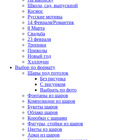
Школа, сад, выпускной
Космос
Русские мотивы
14 Февраля/Романтик
8 Марта
Свадьба
23 февраля
Тропики
Приколы
Новый год
Хэллоуин
Выбор по формату
Шары под потолок
Без рисунка
С рисунком
Выбрать по фото
Фонтаны из шаров
Композиции из шаров
Букеты шаров
Облако шаров
Коробки с шарами
Фигуры, стойки из шаров
Цветы из шаров
Арки из шаров