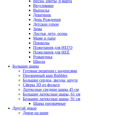
Весна, цветы, 8 марта
Вкусняшки
Выписка
Девичник
День Рождения
Детские герои
Зима
Листья, лето, осень
Маме и папе
Приколы
Пожелания для НЕГО
Пожелания для НЕЁ
Романтика
Школа
Большие шары
Готовые решения с надписями
Прозрачный шар Bubbles
Большие сердца, звезды, круги
Сферы 3D из фольги
Латексные средние шары 45 см
Большие латексные шары, 61 см
Большие латексные шары, 91 см
Шары прозрачные
Другой декор
Декор на шаре