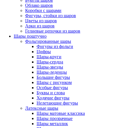
Букеты шаров
Облако шаров
Коробки с шарами
Фигуры, стойки из шаров
Цветы из шаров
Арки из шаров
Гелиевые цепочки из шаров
Шары поштучно
Фольгированные шары
Фигуры из фольги
Цифры
Шары-круги
Шары-сердца
Шары-звезды
Шары-леденцы
Большие фигуры
Шары с рисунком
Особые фигуры
Буквы и слова
Ходячие фигуры
Нелетающие фигуры
Латексные шары
Шары матовые классика
Шары прозрачные
Шары металлик