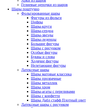
Арки из шаров
Гелиевые цепочки из шаров
Шары поштучно
Фольгированные шары
Фигуры из фольги
Цифры
Шары-круги
Шары-сердца
Шары-звезды
Шары-леденцы
Большие фигуры
Шары с рисунком
Особые фигуры
Буквы и слова
Ходячие фигуры
Нелетающие фигуры
Латексные шары
Шары матовые классика
Шары прозрачные
Шары металлик
Шары хром
Шары-агаты с переливами
Шары с конфетти
Шары Дабл стафф Плотный цвет
Латексные шары с рисунком