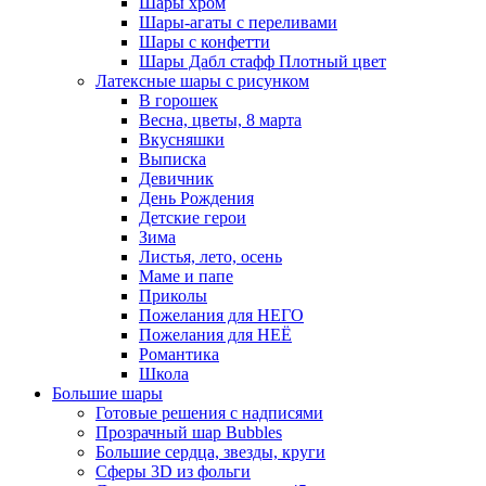
Шары хром
Шары-агаты с переливами
Шары с конфетти
Шары Дабл стафф Плотный цвет
Латексные шары с рисунком
В горошек
Весна, цветы, 8 марта
Вкусняшки
Выписка
Девичник
День Рождения
Детские герои
Зима
Листья, лето, осень
Маме и папе
Приколы
Пожелания для НЕГО
Пожелания для НЕЁ
Романтика
Школа
Большие шары
Готовые решения с надписями
Прозрачный шар Bubbles
Большие сердца, звезды, круги
Сферы 3D из фольги