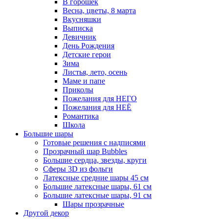
В горошек
Весна, цветы, 8 марта
Вкусняшки
Выписка
Девичник
День Рождения
Детские герои
Зима
Листья, лето, осень
Маме и папе
Приколы
Пожелания для НЕГО
Пожелания для НЕЁ
Романтика
Школа
Большие шары
Готовые решения с надписями
Прозрачный шар Bubbles
Большие сердца, звезды, круги
Сферы 3D из фольги
Латексные средние шары 45 см
Большие латексные шары, 61 см
Большие латексные шары, 91 см
Шары прозрачные
Другой декор