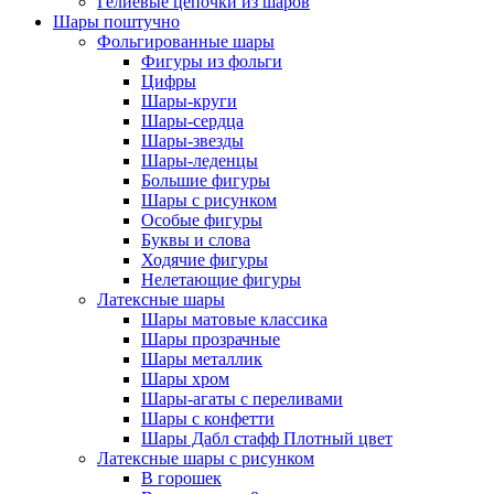
Гелиевые цепочки из шаров
Шары поштучно
Фольгированные шары
Фигуры из фольги
Цифры
Шары-круги
Шары-сердца
Шары-звезды
Шары-леденцы
Большие фигуры
Шары с рисунком
Особые фигуры
Буквы и слова
Ходячие фигуры
Нелетающие фигуры
Латексные шары
Шары матовые классика
Шары прозрачные
Шары металлик
Шары хром
Шары-агаты с переливами
Шары с конфетти
Шары Дабл стафф Плотный цвет
Латексные шары с рисунком
В горошек