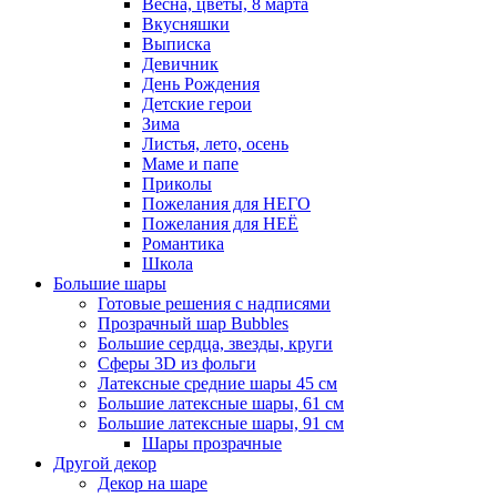
Весна, цветы, 8 марта
Вкусняшки
Выписка
Девичник
День Рождения
Детские герои
Зима
Листья, лето, осень
Маме и папе
Приколы
Пожелания для НЕГО
Пожелания для НЕЁ
Романтика
Школа
Большие шары
Готовые решения с надписями
Прозрачный шар Bubbles
Большие сердца, звезды, круги
Сферы 3D из фольги
Латексные средние шары 45 см
Большие латексные шары, 61 см
Большие латексные шары, 91 см
Шары прозрачные
Другой декор
Декор на шаре