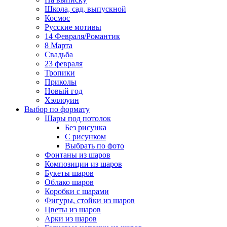
Школа, сад, выпускной
Космос
Русские мотивы
14 Февраля/Романтик
8 Марта
Свадьба
23 февраля
Тропики
Приколы
Новый год
Хэллоуин
Выбор по формату
Шары под потолок
Без рисунка
С рисунком
Выбрать по фото
Фонтаны из шаров
Композиции из шаров
Букеты шаров
Облако шаров
Коробки с шарами
Фигуры, стойки из шаров
Цветы из шаров
Арки из шаров