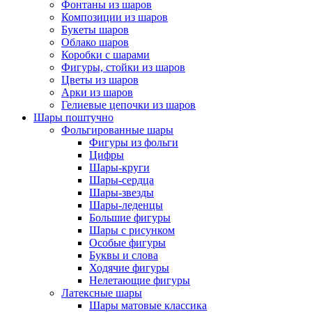
Фонтаны из шаров
Композиции из шаров
Букеты шаров
Облако шаров
Коробки с шарами
Фигуры, стойки из шаров
Цветы из шаров
Арки из шаров
Гелиевые цепочки из шаров
Шары поштучно
Фольгированные шары
Фигуры из фольги
Цифры
Шары-круги
Шары-сердца
Шары-звезды
Шары-леденцы
Большие фигуры
Шары с рисунком
Особые фигуры
Буквы и слова
Ходячие фигуры
Нелетающие фигуры
Латексные шары
Шары матовые классика