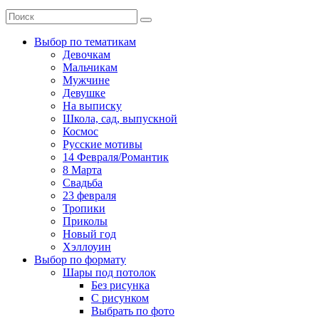
Выбор по тематикам
Девочкам
Мальчикам
Мужчине
Девушке
На выписку
Школа, сад, выпускной
Космос
Русские мотивы
14 Февраля/Романтик
8 Марта
Свадьба
23 февраля
Тропики
Приколы
Новый год
Хэллоуин
Выбор по формату
Шары под потолок
Без рисунка
С рисунком
Выбрать по фото