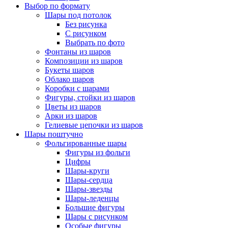
Выбор по формату
Шары под потолок
Без рисунка
С рисунком
Выбрать по фото
Фонтаны из шаров
Композиции из шаров
Букеты шаров
Облако шаров
Коробки с шарами
Фигуры, стойки из шаров
Цветы из шаров
Арки из шаров
Гелиевые цепочки из шаров
Шары поштучно
Фольгированные шары
Фигуры из фольги
Цифры
Шары-круги
Шары-сердца
Шары-звезды
Шары-леденцы
Большие фигуры
Шары с рисунком
Особые фигуры