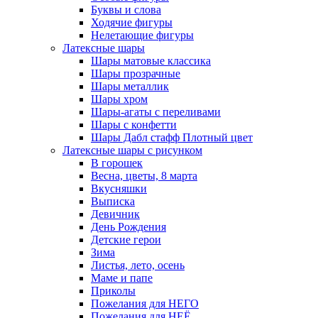
Буквы и слова
Ходячие фигуры
Нелетающие фигуры
Латексные шары
Шары матовые классика
Шары прозрачные
Шары металлик
Шары хром
Шары-агаты с переливами
Шары с конфетти
Шары Дабл стафф Плотный цвет
Латексные шары с рисунком
В горошек
Весна, цветы, 8 марта
Вкусняшки
Выписка
Девичник
День Рождения
Детские герои
Зима
Листья, лето, осень
Маме и папе
Приколы
Пожелания для НЕГО
Пожелания для НЕЁ