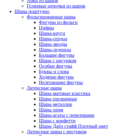
Арки из шаров
Гелиевые цепочки из шаров
Шары поштучно
Фольгированные шары
Фигуры из фольги
Цифры
Шары-круги
Шары-сердца
Шары-звезды
Шары-леденцы
Большие фигуры
Шары с рисунком
Особые фигуры
Буквы и слова
Ходячие фигуры
Нелетающие фигуры
Латексные шары
Шары матовые классика
Шары прозрачные
Шары металлик
Шары хром
Шары-агаты с переливами
Шары с конфетти
Шары Дабл стафф Плотный цвет
Латексные шары с рисунком