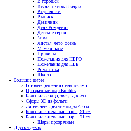
В горошек
Весна, цветы, 8 марта
Вкусняшки
Выписка
Девичник
День Рождения
Детские герои
Зима
Листья, лето, осень
Маме и папе
Приколы
Пожелания для НЕГО
Пожелания для НЕЁ
Романтика
Школа
Большие шары
Готовые решения с надписями
Прозрачный шар Bubbles
Большие сердца, звезды, круги
Сферы 3D из фольги
Латексные средние шары 45 см
Большие латексные шары, 61 см
Большие латексные шары, 91 см
Шары прозрачные
Другой декор