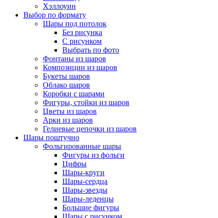
Хэллоуин
Выбор по формату
Шары под потолок
Без рисунка
С рисунком
Выбрать по фото
Фонтаны из шаров
Композиции из шаров
Букеты шаров
Облако шаров
Коробки с шарами
Фигуры, стойки из шаров
Цветы из шаров
Арки из шаров
Гелиевые цепочки из шаров
Шары поштучно
Фольгированные шары
Фигуры из фольги
Цифры
Шары-круги
Шары-сердца
Шары-звезды
Шары-леденцы
Большие фигуры
Шары с рисунком