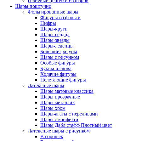
Гелиевые цепочки из шаров
Шары поштучно
Фольгированные шары
Фигуры из фольги
Цифры
Шары-круги
Шары-сердца
Шары-звезды
Шары-леденцы
Большие фигуры
Шары с рисунком
Особые фигуры
Буквы и слова
Ходячие фигуры
Нелетающие фигуры
Латексные шары
Шары матовые классика
Шары прозрачные
Шары металлик
Шары хром
Шары-агаты с переливами
Шары с конфетти
Шары Дабл стафф Плотный цвет
Латексные шары с рисунком
В горошек