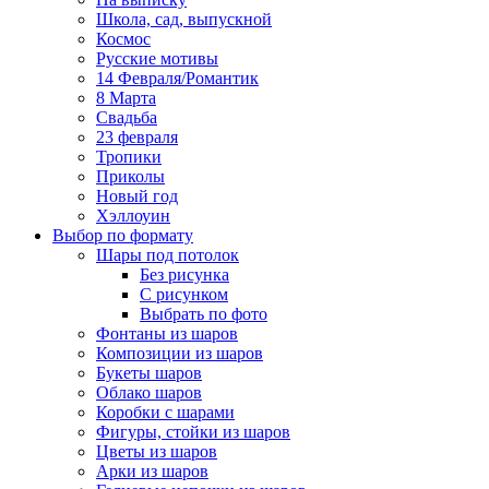
Школа, сад, выпускной
Космос
Русские мотивы
14 Февраля/Романтик
8 Марта
Свадьба
23 февраля
Тропики
Приколы
Новый год
Хэллоуин
Выбор по формату
Шары под потолок
Без рисунка
С рисунком
Выбрать по фото
Фонтаны из шаров
Композиции из шаров
Букеты шаров
Облако шаров
Коробки с шарами
Фигуры, стойки из шаров
Цветы из шаров
Арки из шаров