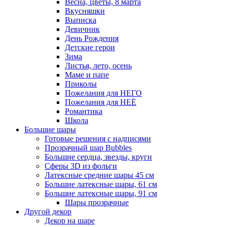
Весна, цветы, 8 марта
Вкусняшки
Выписка
Девичник
День Рождения
Детские герои
Зима
Листья, лето, осень
Маме и папе
Приколы
Пожелания для НЕГО
Пожелания для НЕЁ
Романтика
Школа
Большие шары
Готовые решения с надписями
Прозрачный шар Bubbles
Большие сердца, звезды, круги
Сферы 3D из фольги
Латексные средние шары 45 см
Большие латексные шары, 61 см
Большие латексные шары, 91 см
Шары прозрачные
Другой декор
Декор на шаре