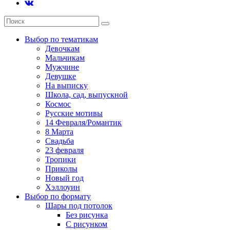
Выбор по тематикам
Девочкам
Мальчикам
Мужчине
Девушке
На выписку
Школа, сад, выпускной
Космос
Русские мотивы
14 Февраля/Романтик
8 Марта
Свадьба
23 февраля
Тропики
Приколы
Новый год
Хэллоуин
Выбор по формату
Шары под потолок
Без рисунка
С рисунком