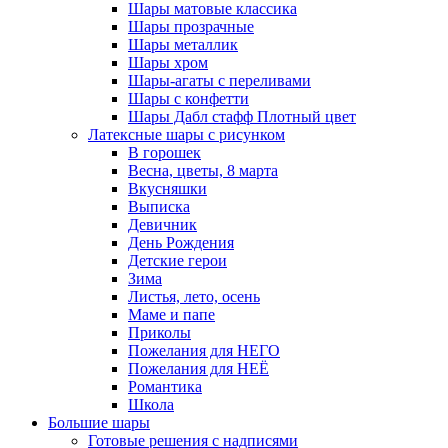
Шары матовые классика
Шары прозрачные
Шары металлик
Шары хром
Шары-агаты с переливами
Шары с конфетти
Шары Дабл стафф Плотный цвет
Латексные шары с рисунком
В горошек
Весна, цветы, 8 марта
Вкусняшки
Выписка
Девичник
День Рождения
Детские герои
Зима
Листья, лето, осень
Маме и папе
Приколы
Пожелания для НЕГО
Пожелания для НЕЁ
Романтика
Школа
Большие шары
Готовые решения с надписями