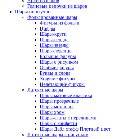
Арки из шаров
Гелиевые цепочки из шаров
Шары поштучно
Фольгированные шары
Фигуры из фольги
Цифры
Шары-круги
Шары-сердца
Шары-звезды
Шары-леденцы
Большие фигуры
Шары с рисунком
Особые фигуры
Буквы и слова
Ходячие фигуры
Нелетающие фигуры
Латексные шары
Шары матовые классика
Шары прозрачные
Шары металлик
Шары хром
Шары-агаты с переливами
Шары с конфетти
Шары Дабл стафф Плотный цвет
Латексные шары с рисунком