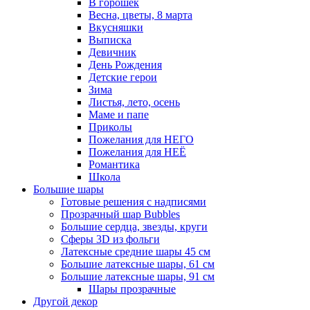
В горошек
Весна, цветы, 8 марта
Вкусняшки
Выписка
Девичник
День Рождения
Детские герои
Зима
Листья, лето, осень
Маме и папе
Приколы
Пожелания для НЕГО
Пожелания для НЕЁ
Романтика
Школа
Большие шары
Готовые решения с надписями
Прозрачный шар Bubbles
Большие сердца, звезды, круги
Сферы 3D из фольги
Латексные средние шары 45 см
Большие латексные шары, 61 см
Большие латексные шары, 91 см
Шары прозрачные
Другой декор