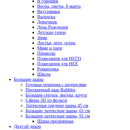
В горошек
Весна, цветы, 8 марта
Вкусняшки
Выписка
Девичник
День Рождения
Детские герои
Зима
Листья, лето, осень
Маме и папе
Приколы
Пожелания для НЕГО
Пожелания для НЕЁ
Романтика
Школа
Большие шары
Готовые решения с надписями
Прозрачный шар Bubbles
Большие сердца, звезды, круги
Сферы 3D из фольги
Латексные средние шары 45 см
Большие латексные шары, 61 см
Большие латексные шары, 91 см
Шары прозрачные
Другой декор