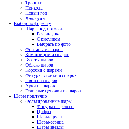
Тропики
Приколы
Новый год
Хэллоуин
Выбор по формату
Шары под потолок
Без рисунка
С рисунком
Выбрать по фото
Фонтаны из шаров
Композиции из шаров
Букеты шаров
Облако шаров
Коробки с шарами
Фигуры, стойки из шаров
Цветы из шаров
Арки из шаров
Гелиевые цепочки из шаров
Шары поштучно
Фольгированные шары
Фигуры из фольги
Цифры
Шары-круги
Шары-сердца
Шары-звезды