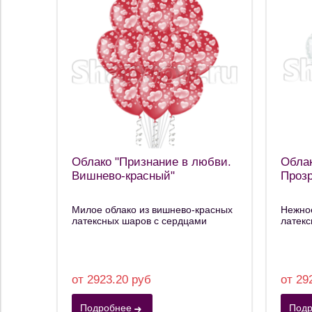
Облако "Признание в любви.
Облак
Вишнево-красный"
Проз
Милое облако из вишнево-красных
Нежное
латексных шаров с сердцами
латекс
от 2923.20 руб
от 29
Подробнее
Подр