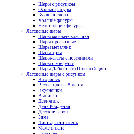
Шары с рисунком
Особые фигуры
Буквы и слова
Ходячие фигуры
Нелетающие фигуры
Латексные шары
Шары матовые классика
Шары прозрачные
Шары металлик
Шары хром
Шары-агаты с переливами
Шары с конфетти
Шары Дабл стафф Плотный цвет
Латексные шары с рисунком
В горошек
Весна, цветы, 8 марта
Вкусняшки
Выписка
Девичник
День Рождения
Детские герои
Зима
Листья, лето, осень
Маме и папе
Приколы