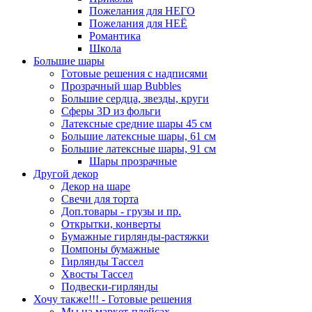
Пожелания для НЕГО
Пожелания для НЕЁ
Романтика
Школа
Большие шары
Готовые решения с надписями
Прозрачный шар Bubbles
Большие сердца, звезды, круги
Сферы 3D из фольги
Латексные средние шары 45 см
Большие латексные шары, 61 см
Большие латексные шары, 91 см
Шары прозрачные
Другой декор
Декор на шаре
Свечи для торта
Доп.товары - грузы и пр.
Открытки, конверты
Бумажные гирлянды-растяжки
Помпоны бумажные
Гирлянды Тассел
Хвосты Тассел
Подвески-гирлянды
Хочу также!!! - Готовые решения
Мы на маркет-плейсах