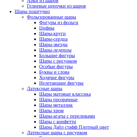
Арки из шаров
Гелиевые цепочки из шаров
Шары поштучно
Фольгированные шары
Фигуры из фольги
Цифры
Шары-круги
Шары-сердца
Шары-звезды
Шары-леденцы
Большие фигуры
Шары с рисунком
Особые фигуры
Буквы и слова
Ходячие фигуры
Нелетающие фигуры
Латексные шары
Шары матовые классика
Шары прозрачные
Шары металлик
Шары хром
Шары-агаты с переливами
Шары с конфетти
Шары Дабл стафф Плотный цвет
Латексные шары с рисунком