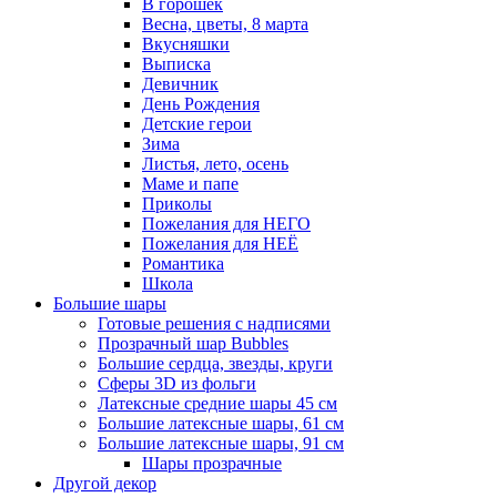
В горошек
Весна, цветы, 8 марта
Вкусняшки
Выписка
Девичник
День Рождения
Детские герои
Зима
Листья, лето, осень
Маме и папе
Приколы
Пожелания для НЕГО
Пожелания для НЕЁ
Романтика
Школа
Большие шары
Готовые решения с надписями
Прозрачный шар Bubbles
Большие сердца, звезды, круги
Сферы 3D из фольги
Латексные средние шары 45 см
Большие латексные шары, 61 см
Большие латексные шары, 91 см
Шары прозрачные
Другой декор