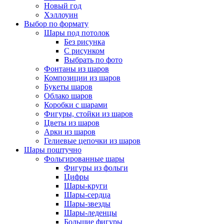
Новый год
Хэллоуин
Выбор по формату
Шары под потолок
Без рисунка
С рисунком
Выбрать по фото
Фонтаны из шаров
Композиции из шаров
Букеты шаров
Облако шаров
Коробки с шарами
Фигуры, стойки из шаров
Цветы из шаров
Арки из шаров
Гелиевые цепочки из шаров
Шары поштучно
Фольгированные шары
Фигуры из фольги
Цифры
Шары-круги
Шары-сердца
Шары-звезды
Шары-леденцы
Большие фигуры