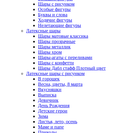
Шары с рисунком
Особые фигуры
Буквы и слова
Ходячие фигуры
Нелетающие фигуры
Латексные шары
Шары матовые классика
Шары прозрачные
Шары металлик
Шары хром
Шары-агаты с переливами
Шары с конфетти
Шары Дабл стафф Плотный цвет
Латексные шары с рисунком
В горошек
Весна, цветы, 8 марта
Вкусняшки
Выписка
Девичник
День Рождения
Детские герои
Зима
Листья, лето, осень
Маме и папе
Приколы