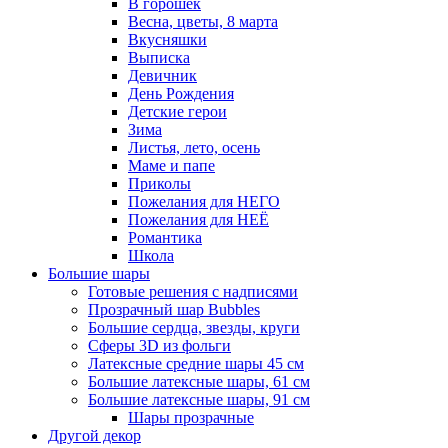
В горошек
Весна, цветы, 8 марта
Вкусняшки
Выписка
Девичник
День Рождения
Детские герои
Зима
Листья, лето, осень
Маме и папе
Приколы
Пожелания для НЕГО
Пожелания для НЕЁ
Романтика
Школа
Большие шары
Готовые решения с надписями
Прозрачный шар Bubbles
Большие сердца, звезды, круги
Сферы 3D из фольги
Латексные средние шары 45 см
Большие латексные шары, 61 см
Большие латексные шары, 91 см
Шары прозрачные
Другой декор