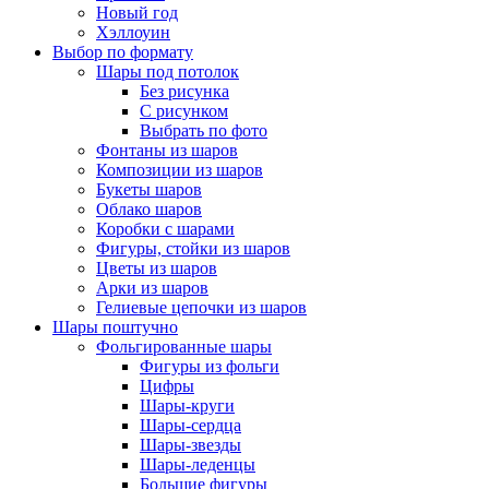
Новый год
Хэллоуин
Выбор по формату
Шары под потолок
Без рисунка
С рисунком
Выбрать по фото
Фонтаны из шаров
Композиции из шаров
Букеты шаров
Облако шаров
Коробки с шарами
Фигуры, стойки из шаров
Цветы из шаров
Арки из шаров
Гелиевые цепочки из шаров
Шары поштучно
Фольгированные шары
Фигуры из фольги
Цифры
Шары-круги
Шары-сердца
Шары-звезды
Шары-леденцы
Большие фигуры