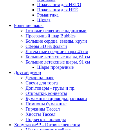
Пожелания для НЕГО
Пожелания для НЕЁ
Романтика
Школа
Большие шары
Готовые решения с надписями
Прозрачный шар Bubbles
Большие сердца, звезды, круги
Сферы 3D из фольги
Латексные средние шары 45 см
Большие латексные шары, 61 см
Большие латексные шары, 91 см
Шары прозрачные
Другой декор
Декор на шаре
Свечи для торта
Доп.товары - грузы и пр.
Открытки, конверты
Бумажные гирлянды-растяжки
Помпоны бумажные
Гирлянды Тассел
Хвосты Тассел
Подвески-гирлянды
Хочу также!!! - Готовые решения
Мы на маркет-плейсах