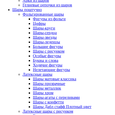
Арки из шаров
Гелиевые цепочки из шаров
Шары поштучно
Фольгированные шары
Фигуры из фольги
Цифры
Шары-круги
Шары-сердца
Шары-звезды
Шары-леденцы
Большие фигуры
Шары с рисунком
Особые фигуры
Буквы и слова
Ходячие фигуры
Нелетающие фигуры
Латексные шары
Шары матовые классика
Шары прозрачные
Шары металлик
Шары хром
Шары-агаты с переливами
Шары с конфетти
Шары Дабл стафф Плотный цвет
Латексные шары с рисунком