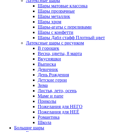
Латексные шары
Шары матовые классика
Шары прозрачные
Шары металлик
Шары хром
Шары-агаты с переливами
Шары с конфетти
Шары Дабл стафф Плотный цвет
Латексные шары с рисунком
В горошек
Весна, цветы, 8 марта
Вкусняшки
Выписка
Девичник
День Рождения
Детские герои
Зима
Листья, лето, осень
Маме и папе
Приколы
Пожелания для НЕГО
Пожелания для НЕЁ
Романтика
Школа
Большие шары