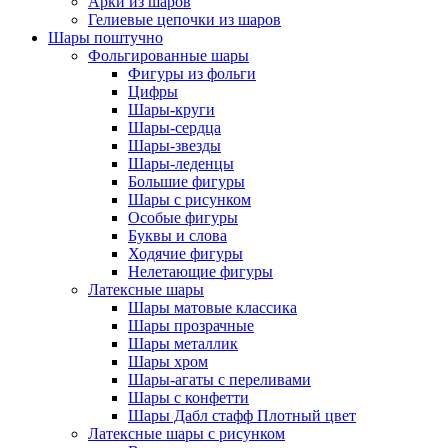
Арки из шаров
Гелиевые цепочки из шаров
Шары поштучно
Фольгированные шары
Фигуры из фольги
Цифры
Шары-круги
Шары-сердца
Шары-звезды
Шары-леденцы
Большие фигуры
Шары с рисунком
Особые фигуры
Буквы и слова
Ходячие фигуры
Нелетающие фигуры
Латексные шары
Шары матовые классика
Шары прозрачные
Шары металлик
Шары хром
Шары-агаты с переливами
Шары с конфетти
Шары Дабл стафф Плотный цвет
Латексные шары с рисунком