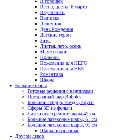
В горошек
Весна, цветы, 8 марта
Вкусняшки
Выписка
Девичник
День Рождения
Детские герои
Зима
Листья, лето, осень
Маме и папе
Приколы
Пожелания для НЕГО
Пожелания для НЕЁ
Романтика
Школа
Большие шары
Готовые решения с надписями
Прозрачный шар Bubbles
Большие сердца, звезды, круги
Сферы 3D из фольги
Латексные средние шары 45 см
Большие латексные шары, 61 см
Большие латексные шары, 91 см
Шары прозрачные
Другой декор