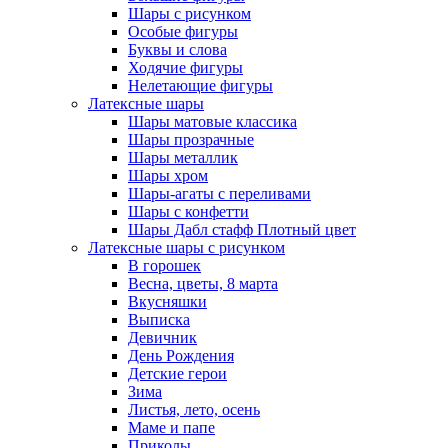
Шары с рисунком
Особые фигуры
Буквы и слова
Ходячие фигуры
Нелетающие фигуры
Латексные шары
Шары матовые классика
Шары прозрачные
Шары металлик
Шары хром
Шары-агаты с переливами
Шары с конфетти
Шары Дабл стафф Плотный цвет
Латексные шары с рисунком
В горошек
Весна, цветы, 8 марта
Вкусняшки
Выписка
Девичник
День Рождения
Детские герои
Зима
Листья, лето, осень
Маме и папе
Приколы