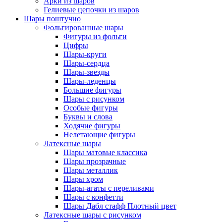
Арки из шаров
Гелиевые цепочки из шаров
Шары поштучно
Фольгированные шары
Фигуры из фольги
Цифры
Шары-круги
Шары-сердца
Шары-звезды
Шары-леденцы
Большие фигуры
Шары с рисунком
Особые фигуры
Буквы и слова
Ходячие фигуры
Нелетающие фигуры
Латексные шары
Шары матовые классика
Шары прозрачные
Шары металлик
Шары хром
Шары-агаты с переливами
Шары с конфетти
Шары Дабл стафф Плотный цвет
Латексные шары с рисунком