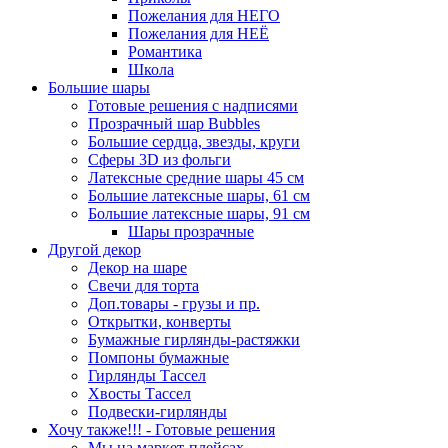
Пожелания для НЕГО
Пожелания для НЕЁ
Романтика
Школа
Большие шары
Готовые решения с надписями
Прозрачный шар Bubbles
Большие сердца, звезды, круги
Сферы 3D из фольги
Латексные средние шары 45 см
Большие латексные шары, 61 см
Большие латексные шары, 91 см
Шары прозрачные
Другой декор
Декор на шаре
Свечи для торта
Доп.товары - грузы и пр.
Открытки, конверты
Бумажные гирлянды-растяжки
Помпоны бумажные
Гирлянды Тассел
Хвосты Тассел
Подвески-гирлянды
Хочу также!!! - Готовые решения
Мы на маркет-плейсах