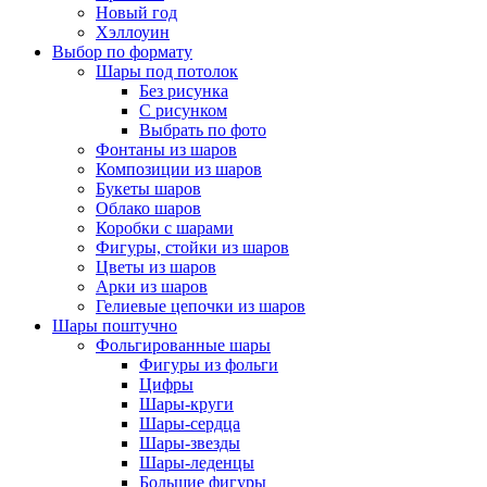
Новый год
Хэллоуин
Выбор по формату
Шары под потолок
Без рисунка
С рисунком
Выбрать по фото
Фонтаны из шаров
Композиции из шаров
Букеты шаров
Облако шаров
Коробки с шарами
Фигуры, стойки из шаров
Цветы из шаров
Арки из шаров
Гелиевые цепочки из шаров
Шары поштучно
Фольгированные шары
Фигуры из фольги
Цифры
Шары-круги
Шары-сердца
Шары-звезды
Шары-леденцы
Большие фигуры