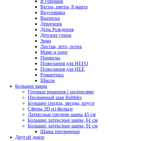
В горошек
Весна, цветы, 8 марта
Вкусняшки
Выписка
Девичник
День Рождения
Детские герои
Зима
Листья, лето, осень
Маме и папе
Приколы
Пожелания для НЕГО
Пожелания для НЕЁ
Романтика
Школа
Большие шары
Готовые решения с надписями
Прозрачный шар Bubbles
Большие сердца, звезды, круги
Сферы 3D из фольги
Латексные средние шары 45 см
Большие латексные шары, 61 см
Большие латексные шары, 91 см
Шары прозрачные
Другой декор