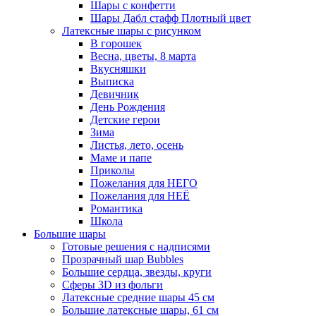
Шары с конфетти
Шары Дабл стафф Плотный цвет
Латексные шары с рисунком
В горошек
Весна, цветы, 8 марта
Вкусняшки
Выписка
Девичник
День Рождения
Детские герои
Зима
Листья, лето, осень
Маме и папе
Приколы
Пожелания для НЕГО
Пожелания для НЕЁ
Романтика
Школа
Большие шары
Готовые решения с надписями
Прозрачный шар Bubbles
Большие сердца, звезды, круги
Сферы 3D из фольги
Латексные средние шары 45 см
Большие латексные шары, 61 см