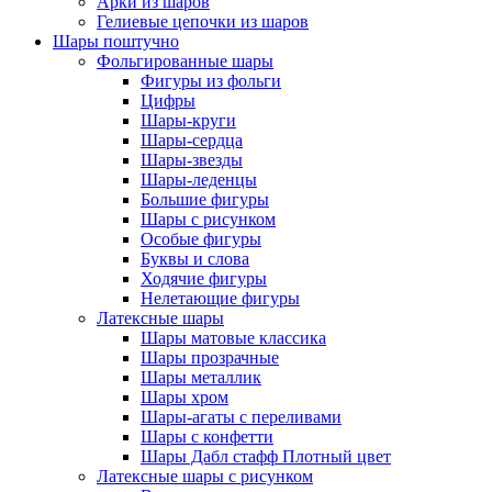
Арки из шаров
Гелиевые цепочки из шаров
Шары поштучно
Фольгированные шары
Фигуры из фольги
Цифры
Шары-круги
Шары-сердца
Шары-звезды
Шары-леденцы
Большие фигуры
Шары с рисунком
Особые фигуры
Буквы и слова
Ходячие фигуры
Нелетающие фигуры
Латексные шары
Шары матовые классика
Шары прозрачные
Шары металлик
Шары хром
Шары-агаты с переливами
Шары с конфетти
Шары Дабл стафф Плотный цвет
Латексные шары с рисунком