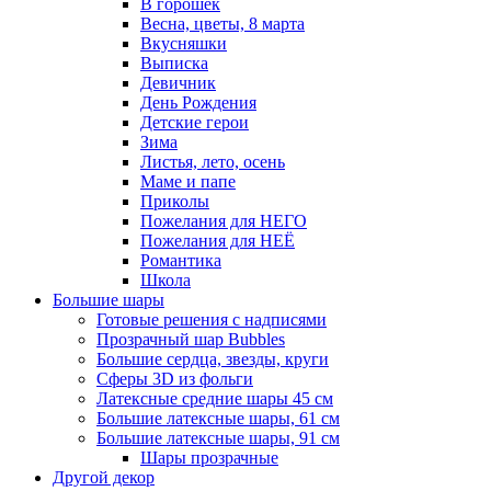
В горошек
Весна, цветы, 8 марта
Вкусняшки
Выписка
Девичник
День Рождения
Детские герои
Зима
Листья, лето, осень
Маме и папе
Приколы
Пожелания для НЕГО
Пожелания для НЕЁ
Романтика
Школа
Большие шары
Готовые решения с надписями
Прозрачный шар Bubbles
Большие сердца, звезды, круги
Сферы 3D из фольги
Латексные средние шары 45 см
Большие латексные шары, 61 см
Большие латексные шары, 91 см
Шары прозрачные
Другой декор