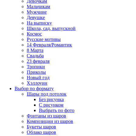
Девочкам
Мальчикам
Мужчине
Девушке
На выписку
Школа, сад, выпускной
Космос
Русские мотивы
14 Февраля/Романтик
8 Марта
Свадьба
23 февраля
Тропики
Приколы
Новый год
Хэллоуин
Выбор по формату
Шары под потолок
Без рисунка
С рисунком
Выбрать по фото
Фонтаны из шаров
Композиции из шаров
Букеты шаров
Облако шаров