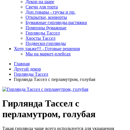
Декор на шаре
Свечи для торта
Доп.товары - грузы и пр.
Открытки, конверты
Бумажные гирлянды-растяжки
Помпоны бумажные
Гирлянды Тассел
Хвосты Тассел
Подвески-гирлянды
Хочу также!!! - Готовые решения
Мы на маркет-плейсах
Главная
Другой декор
Гирлянды Тассел
Гирлянда Тассел с перламутром, голубая
Гирлянда Тассел с
перламутром, голубая
Такая гирлянда чаще всего используется для украшения