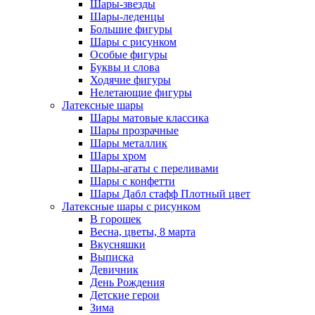
Шары-звезды
Шары-леденцы
Большие фигуры
Шары с рисунком
Особые фигуры
Буквы и слова
Ходячие фигуры
Нелетающие фигуры
Латексные шары
Шары матовые классика
Шары прозрачные
Шары металлик
Шары хром
Шары-агаты с переливами
Шары с конфетти
Шары Дабл стафф Плотный цвет
Латексные шары с рисунком
В горошек
Весна, цветы, 8 марта
Вкусняшки
Выписка
Девичник
День Рождения
Детские герои
Зима