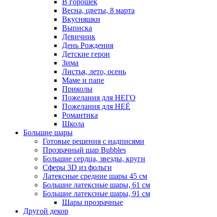
В горошек
Весна, цветы, 8 марта
Вкусняшки
Выписка
Девичник
День Рождения
Детские герои
Зима
Листья, лето, осень
Маме и папе
Приколы
Пожелания для НЕГО
Пожелания для НЕЁ
Романтика
Школа
Большие шары
Готовые решения с надписями
Прозрачный шар Bubbles
Большие сердца, звезды, круги
Сферы 3D из фольги
Латексные средние шары 45 см
Большие латексные шары, 61 см
Большие латексные шары, 91 см
Шары прозрачные
Другой декор