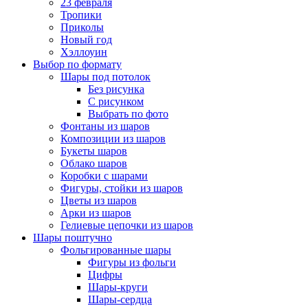
23 февраля
Тропики
Приколы
Новый год
Хэллоуин
Выбор по формату
Шары под потолок
Без рисунка
С рисунком
Выбрать по фото
Фонтаны из шаров
Композиции из шаров
Букеты шаров
Облако шаров
Коробки с шарами
Фигуры, стойки из шаров
Цветы из шаров
Арки из шаров
Гелиевые цепочки из шаров
Шары поштучно
Фольгированные шары
Фигуры из фольги
Цифры
Шары-круги
Шары-сердца