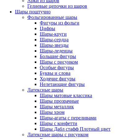
Арки из шаров
Гелиевые цепочки из шаров
Шары поштучно
Фольгированные шары
Фигуры из фольги
Цифры
Шары-круги
Шары-сердца
Шары-звезды
Шары-леденцы
Большие фигуры
Шары с рисунком
Особые фигуры
Буквы и слова
Ходячие фигуры
Нелетающие фигуры
Латексные шары
Шары матовые классика
Шары прозрачные
Шары металлик
Шары хром
Шары-агаты с переливами
Шары с конфетти
Шары Дабл стафф Плотный цвет
Латексные шары с рисунком