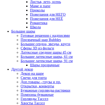
Листья, лето, осень
Маме и папе
Приколы
Пожелания для НЕГО
Пожелания для НЕЁ
Романтика
Школа
Большие шары
Готовые решения с надписями
Прозрачный шар Bubbles
Большие сердца, звезды, круги
Сферы 3D из фольги
Латексные средние шары 45 см
Большие латексные шары, 61 см
Большие латексные шары, 91 см
Шары прозрачные
Другой декор
Декор на шаре
Свечи для торта
Доп.товары - грузы и пр.
Открытки, конверты
Бумажные гирлянды-растяжки
Помпоны бумажные
Гирлянды Тассел
Хвосты Тассел