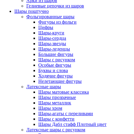
Арки из шаров
Гелиевые цепочки из шаров
Шары поштучно
Фольгированные шары
Фигуры из фольги
Цифры
Шары-круги
Шары-сердца
Шары-звезды
Шары-леденцы
Большие фигуры
Шары с рисунком
Особые фигуры
Буквы и слова
Ходячие фигуры
Нелетающие фигуры
Латексные шары
Шары матовые классика
Шары прозрачные
Шары металлик
Шары хром
Шары-агаты с переливами
Шары с конфетти
Шары Дабл стафф Плотный цвет
Латексные шары с рисунком