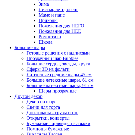
Зима
Листья, лето, осень
Маме и папе
Приколы
Пожелания для НЕГО
Пожелания для НЕЁ
Романтика
Школа
Большие шары
Готовые решения с надписями
Прозрачный шар Bubbles
Большие сердца, звезды, круги
Сферы 3D из фольги
Латексные средние шары 45 см
Большие латексные шары, 61 см
Большие латексные шары, 91 см
Шары прозрачные
Другой декор
Декор на шаре
Свечи для торта
Доп.товары - грузы и пр.
Открытки, конверты
Бумажные гирлянды-растяжки
Помпоны бумажные
Гирлянды Тассел