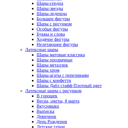
Шары-сердца
Шары-звезды
Шары-леденцы
Большие фигуры
Шары с рисунком
Особые фигуры
Буквы и слова
Ходячие фигуры
Нелетающие фигуры
Латексные шары
Шары матовые классика
Шары прозрачные
Шары металлик
Шары хром
Шары-агаты с переливами
Шары с конфетти
Шары Дабл стафф Плотный цвет
Латексные шары с рисунком
В горошек
Весна, цветы, 8 марта
Вкусняшки
Выписка
Девичник
День Рождения
Детские герои