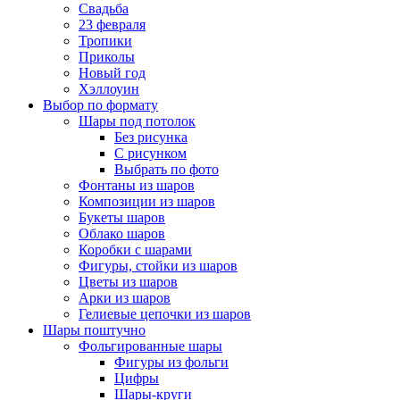
Свадьба
23 февраля
Тропики
Приколы
Новый год
Хэллоуин
Выбор по формату
Шары под потолок
Без рисунка
С рисунком
Выбрать по фото
Фонтаны из шаров
Композиции из шаров
Букеты шаров
Облако шаров
Коробки с шарами
Фигуры, стойки из шаров
Цветы из шаров
Арки из шаров
Гелиевые цепочки из шаров
Шары поштучно
Фольгированные шары
Фигуры из фольги
Цифры
Шары-круги