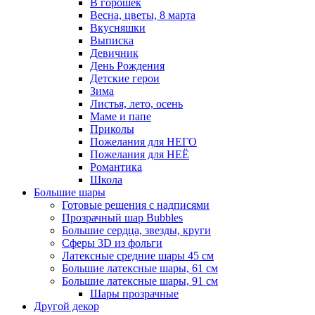
В горошек
Весна, цветы, 8 марта
Вкусняшки
Выписка
Девичник
День Рождения
Детские герои
Зима
Листья, лето, осень
Маме и папе
Приколы
Пожелания для НЕГО
Пожелания для НЕЁ
Романтика
Школа
Большие шары
Готовые решения с надписями
Прозрачный шар Bubbles
Большие сердца, звезды, круги
Сферы 3D из фольги
Латексные средние шары 45 см
Большие латексные шары, 61 см
Большие латексные шары, 91 см
Шары прозрачные
Другой декор