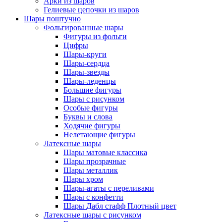
Арки из шаров
Гелиевые цепочки из шаров
Шары поштучно
Фольгированные шары
Фигуры из фольги
Цифры
Шары-круги
Шары-сердца
Шары-звезды
Шары-леденцы
Большие фигуры
Шары с рисунком
Особые фигуры
Буквы и слова
Ходячие фигуры
Нелетающие фигуры
Латексные шары
Шары матовые классика
Шары прозрачные
Шары металлик
Шары хром
Шары-агаты с переливами
Шары с конфетти
Шары Дабл стафф Плотный цвет
Латексные шары с рисунком