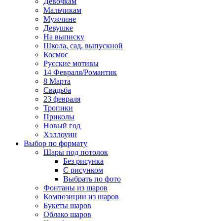
Девочкам
Мальчикам
Мужчине
Девушке
На выписку
Школа, сад, выпускной
Космос
Русские мотивы
14 Февраля/Романтик
8 Марта
Свадьба
23 февраля
Тропики
Приколы
Новый год
Хэллоуин
Выбор по формату
Шары под потолок
Без рисунка
С рисунком
Выбрать по фото
Фонтаны из шаров
Композиции из шаров
Букеты шаров
Облако шаров