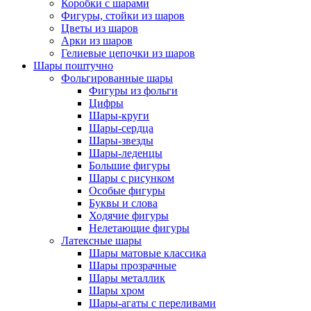
Коробки с шарами
Фигуры, стойки из шаров
Цветы из шаров
Арки из шаров
Гелиевые цепочки из шаров
Шары поштучно
Фольгированные шары
Фигуры из фольги
Цифры
Шары-круги
Шары-сердца
Шары-звезды
Шары-леденцы
Большие фигуры
Шары с рисунком
Особые фигуры
Буквы и слова
Ходячие фигуры
Нелетающие фигуры
Латексные шары
Шары матовые классика
Шары прозрачные
Шары металлик
Шары хром
Шары-агаты с переливами