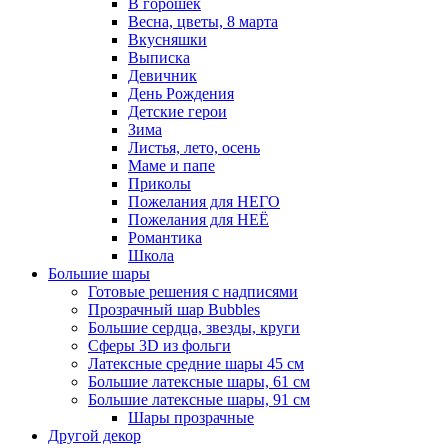
В горошек
Весна, цветы, 8 марта
Вкусняшки
Выписка
Девичник
День Рождения
Детские герои
Зима
Листья, лето, осень
Маме и папе
Приколы
Пожелания для НЕГО
Пожелания для НЕЁ
Романтика
Школа
Большие шары
Готовые решения с надписями
Прозрачный шар Bubbles
Большие сердца, звезды, круги
Сферы 3D из фольги
Латексные средние шары 45 см
Большие латексные шары, 61 см
Большие латексные шары, 91 см
Шары прозрачные
Другой декор