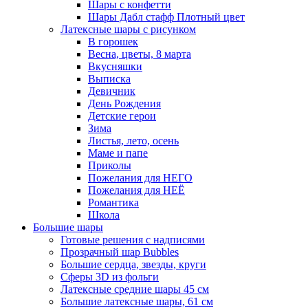
Шары с конфетти
Шары Дабл стафф Плотный цвет
Латексные шары с рисунком
В горошек
Весна, цветы, 8 марта
Вкусняшки
Выписка
Девичник
День Рождения
Детские герои
Зима
Листья, лето, осень
Маме и папе
Приколы
Пожелания для НЕГО
Пожелания для НЕЁ
Романтика
Школа
Большие шары
Готовые решения с надписями
Прозрачный шар Bubbles
Большие сердца, звезды, круги
Сферы 3D из фольги
Латексные средние шары 45 см
Большие латексные шары, 61 см