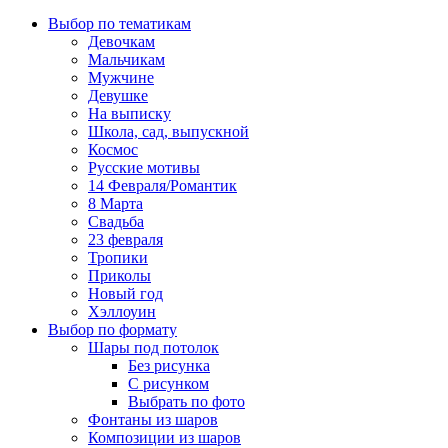
Выбор по тематикам
Девочкам
Мальчикам
Мужчине
Девушке
На выписку
Школа, сад, выпускной
Космос
Русские мотивы
14 Февраля/Романтик
8 Марта
Свадьба
23 февраля
Тропики
Приколы
Новый год
Хэллоуин
Выбор по формату
Шары под потолок
Без рисунка
С рисунком
Выбрать по фото
Фонтаны из шаров
Композиции из шаров