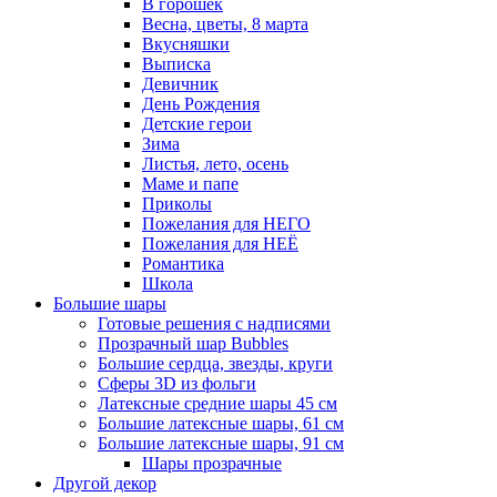
В горошек
Весна, цветы, 8 марта
Вкусняшки
Выписка
Девичник
День Рождения
Детские герои
Зима
Листья, лето, осень
Маме и папе
Приколы
Пожелания для НЕГО
Пожелания для НЕЁ
Романтика
Школа
Большие шары
Готовые решения с надписями
Прозрачный шар Bubbles
Большие сердца, звезды, круги
Сферы 3D из фольги
Латексные средние шары 45 см
Большие латексные шары, 61 см
Большие латексные шары, 91 см
Шары прозрачные
Другой декор