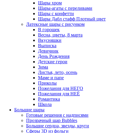
Шары хром
Шары-агаты с переливами
Шары с конфетти
Шары Дабл стафф Плотный цвет
Латексные шары с рисунком
В горошек
Весна, цветы, 8 марта
Вкусняшки
Выписка
Девичник
День Рождения
Детские герои
Зима
Листья, лето, осень
Маме и папе
Приколы
Пожелания для НЕГО
Пожелания для НЕЁ
Романтика
Школа
Большие шары
Готовые решения с надписями
Прозрачный шар Bubbles
Большие сердца, звезды, круги
Сферы 3D из фольги