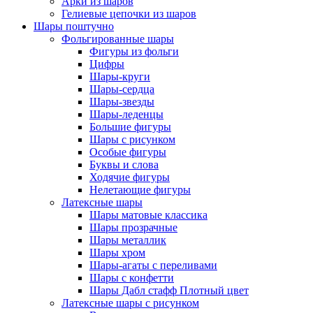
Арки из шаров
Гелиевые цепочки из шаров
Шары поштучно
Фольгированные шары
Фигуры из фольги
Цифры
Шары-круги
Шары-сердца
Шары-звезды
Шары-леденцы
Большие фигуры
Шары с рисунком
Особые фигуры
Буквы и слова
Ходячие фигуры
Нелетающие фигуры
Латексные шары
Шары матовые классика
Шары прозрачные
Шары металлик
Шары хром
Шары-агаты с переливами
Шары с конфетти
Шары Дабл стафф Плотный цвет
Латексные шары с рисунком