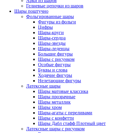
Арки из шаров
Гелиевые цепочки из шаров
Шары поштучно
Фольгированные шары
Фигуры из фольги
Цифры
Шары-круги
Шары-сердца
Шары-звезды
Шары-леденцы
Большие фигуры
Шары с рисунком
Особые фигуры
Буквы и слова
Ходячие фигуры
Нелетающие фигуры
Латексные шары
Шары матовые классика
Шары прозрачные
Шары металлик
Шары хром
Шары-агаты с переливами
Шары с конфетти
Шары Дабл стафф Плотный цвет
Латексные шары с рисунком