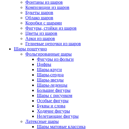
Фонтаны из шаров
Композиции из шаров
Букеты шаров
Облако шаров
Коробки с шарами
Фигуры, стойки из шаров
Цветы из шаров
Арки из шаров
Гелиевые цепочки из шаров
Шары поштучно
Фольгированные шары
Фигуры из фольги
Цифры
Шары-круги
Шары-сердца
Шары-звезды
Шары-леденцы
Большие фигуры
Шары с рисунком
Особые фигуры
Буквы и слова
Ходячие фигуры
Нелетающие фигуры
Латексные шары
Шары матовые классика