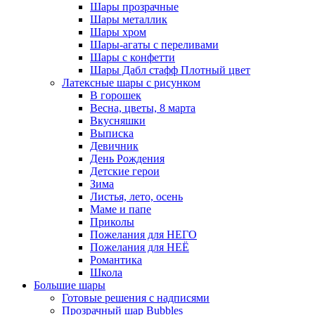
Шары прозрачные
Шары металлик
Шары хром
Шары-агаты с переливами
Шары с конфетти
Шары Дабл стафф Плотный цвет
Латексные шары с рисунком
В горошек
Весна, цветы, 8 марта
Вкусняшки
Выписка
Девичник
День Рождения
Детские герои
Зима
Листья, лето, осень
Маме и папе
Приколы
Пожелания для НЕГО
Пожелания для НЕЁ
Романтика
Школа
Большие шары
Готовые решения с надписями
Прозрачный шар Bubbles