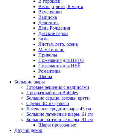
В горошек
Весна, цветы, 8 марта
Вкусняшки
Выписка
Девичник
День Рождения
Детские герои
Зима
Листья, лето, осень
Маме и папе
Приколы
Пожелания для НЕГО
Пожелания для НЕЁ
Романтика
Школа
Большие шары
Готовые решения с надписями
Прозрачный шар Bubbles
Большие сердца, звезды, круги
Сферы 3D из фольги
Латексные средние шары 45 см
Большие латексные шары, 61 см
Большие латексные шары, 91 см
Шары прозрачные
Другой декор